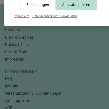
Einstellungen
Alles akzeptieren
Impressum
|
Datenschutzhinweis
Cookie Infos
crêpes suzette
Über uns
Unsere Creppies
Nähkästchen
Unsere Stoffe
Impressum
Informationen
FAQ
Kontakt
Versandkosten & Rücksendungen
Zahlungsarten
AGB