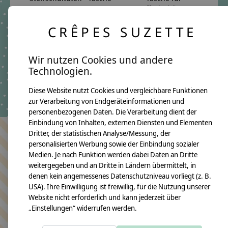
Stoffschultüten ,
€6,09 *
Regenschutz für die
*Inkl. MwSt. zzgl.
CRÊPES SUZETTE
Schultüte
Versandkosten
€6,09 *
*Inkl. MwSt. zzgl.
Wir nutzen Cookies und andere
Versandkosten
Technologien.
Diese Website nutzt Cookies und vergleichbare Funktionen
zur Verarbeitung von Endgeräteinformationen und
personenbezogenen Daten. Die Verarbeitung dient der
Einbindung von Inhalten, externen Diensten und Elementen
Dritter, der statistischen Analyse/Messung, der
Bleiben Sie in Kontakt
personalisierten Werbung sowie der Einbindung sozialer
Medien. Je nach Funktion werden dabei Daten an Dritte
weitergegeben und an Dritte in Ländern übermittelt, in
denen kein angemessenes Datenschutzniveau vorliegt (z. B.
USA). Ihre Einwilligung ist freiwillig, für die Nutzung unserer
Abonn
Website nicht erforderlich und kann jederzeit über
Keine Sorge, wir übertreiben es nicht
„Einstellungen“ widerrufen werden.