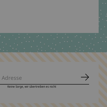
€14,90 *
*Inkl. MwSt. zzgl.
Versandkosten
Abonnie
Keine Sorge, wir übertreiben es nicht