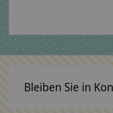
Step Geschwistertüte Pretty Unicorn Nuala
2026
€39,90 *
*Inkl. MwSt. zzgl.
Versandkosten
Bleiben Sie in Ko