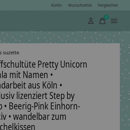
Konto
Wunschzettel
Vergleichen
0
items
s suzette
ffschultüte Pretty Unicorn
la mit Namen •
darbeit aus Köln •
usiv lizenziert Step by
p • Beerig-Pink Einhorn-
iv • wandelbar zum
chelkissen