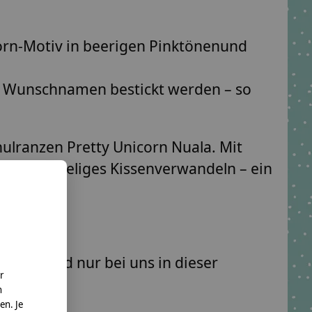
orn-Motiv
in
beerigen Pinktönen
und
m
Wunschnamen bestickt
werden – so
ulranzen Pretty Unicorn Nuala
. Mit
 ein
kuscheliges Kissen
verwandeln – ein
 genäht und nur bei uns in dieser
r
n
en. Je