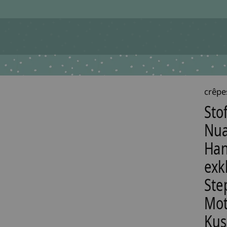
crêpe
Sto
Nua
Han
exkl
Ste
Mot
Kus