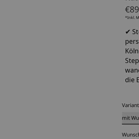
€89
*Inkl. 
✔ St
pers
Köln
Step
wand
die 
Varian
Wunsch