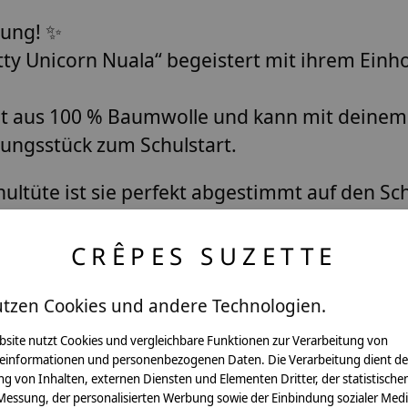
lung! ✨
tty Unicorn Nuala“
begeistert mit ihrem
Einh
t aus 100 % Baumwolle
und kann mit deine
rungsstück zum Schulstart.
hultüte
ist sie
perfekt abgestimmt auf den Sch
issen
lässt sich die Tüte im Handumdrehen in
Schultag hinaus.
CRÊPES SUZETTE
– traumhaft schön und kindgerecht gestaltet.
utzen Cookies und andere Technologien.
e
personalisierte Schultüte Einhorn
, liebevoll
bsite nutzt Cookies und vergleichbare Funktionen zur Verarbeitung von
einformationen und personenbezogenen Daten. Die Verarbeitung dient de
g von Inhalten, externen Diensten und Elementen Dritter, der statistische
Messung, der personalisierten Werbung sowie der Einbindung sozialer Medi