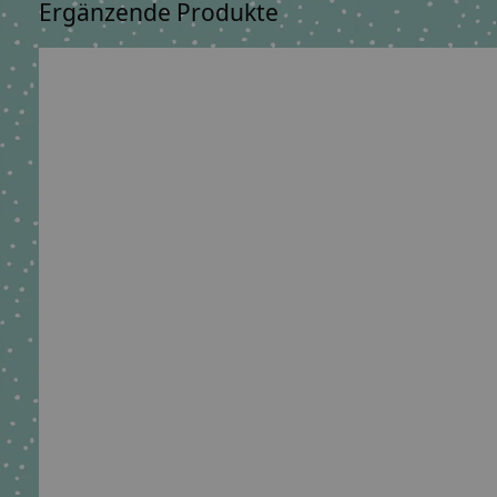
Ergänzende Produkte
Carousel items
Geschwisterschultüte passend zu Step by
Sc