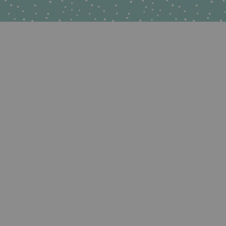
runchie Haargummi passend zur Step by
Schultü