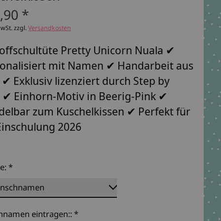
,90 *
MwSt. zzgl.
Versandkosten
offschultüte Pretty Unicorn Nuala ✔
onalisiert mit Namen ✔ Handarbeit aus
 ✔ Exklusiv lizenziert durch Step by
 ✔ Einhorn-Motiv in Beerig-Pink ✔
elbar zum Kuschelkissen ✔ Perfekt für
Einschulung 2026
te:
*
namen eintragen::
*