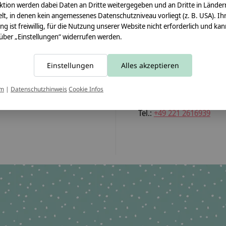
Pflegehinweis:
ktion werden dabei Daten an Dritte weitergegeben und an Dritte in Länder
Waschbar bei 30°C Schon
lt, in denen kein angemessenes Datenschutzniveau vorliegt (z. B. USA). Ih
ung ist freiwillig, für die Nutzung unserer Website nicht erforderlich und ka
Sicherheitshinweise:
 über „Einstellungen“ widerrufen werden.
Der Papprohling ist nicht
Angaben zum Hersteller:
Einstellungen
Alles akzeptieren
crêpes suzette GmbH & C
Sülzburgstraße 108
um
|
Datenschutzhinweis
Cookie Infos
50937 Köln
E-Mail:
info@crepes-suzet
Tel.:
+49 221 2616939