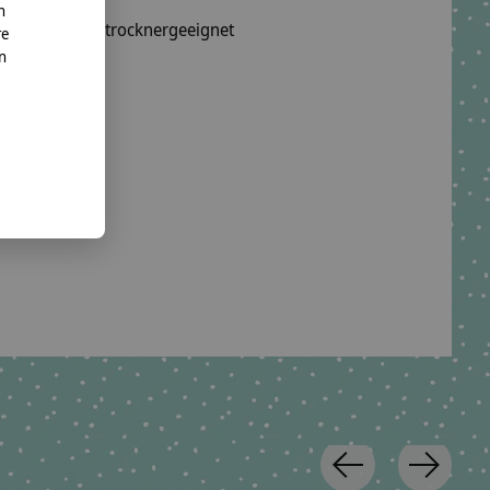
n
wäsche, nicht trocknergeeignet
re
nn
 waschbar.
o. KG
te.net