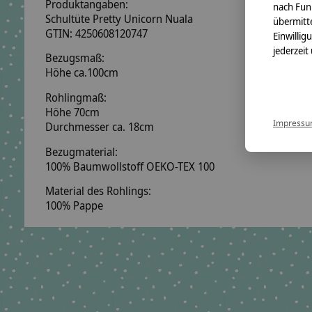
Produktangaben:
nach Fun
Schultüte Pretty Unicorn Nuala
übermitte
GTIN:
4250608120747
Einwillig
jederzeit
Bezugsmaß:
Höhe ca.100cm
Rohlingmaß:
Höhe 70cm
Impress
Durchmesser ca. 18cm
Bezugmaterial:
100% Baumwollstoff OEKO-TEX 100
Material des Rohlings:
100% Pappe