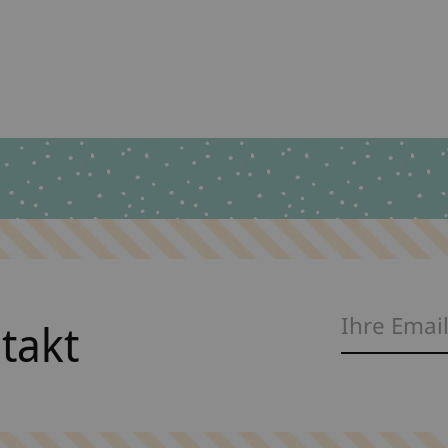
Step Schultüte Pretty Unicorn Nuala
€6,90 *
*Inkl. MwSt. zzgl.
Versandkosten
ntakt