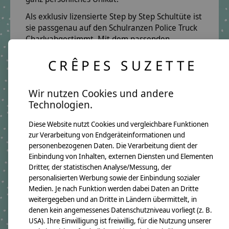
Als
exklusiv lizensierte Step by Step Schultüte
ist
sie
passgenau auf den Schulranzen Police Truck
Charly
abgestimmt. Mit dem passenden
Schultütenkissen
wird sie nach der Einschulung im
Handumdrehen zu einem
kuscheligen
CRÊPES SUZETTE
Erinnerungsstück
, das lange Freude bereitet.
Farben & Design:
Kräftiges Blau mit silbernen
Wir nutzen Cookies und andere
Details – cool, modern und absolut
Technologien.
jungentauglich.
Diese Website nutzt Cookies und vergleichbare Funktionen
Perfekt für die
Einschulung 2026
– eine
zur Verarbeitung von Endgeräteinformationen und
personalisierte Schultüte mit Polizeiwagen
,
personenbezogenen Daten. Die Verarbeitung dient der
handgefertigt in Köln und exklusiv bei uns
Einbindung von Inhalten, externen Diensten und Elementen
erhältlich.
Dritter, der statistischen Analyse/Messung, der
personalisierten Werbung sowie der Einbindung sozialer
Medien. Je nach Funktion werden dabei Daten an Dritte
Produktangaben:
weitergegeben und an Dritte in Ländern übermittelt, in
Schultüte Policetruck Charly
GTIN:
4250608120785
denen kein angemessenes Datenschutzniveau vorliegt (z. B.
Bezugsmaß:
USA). Ihre Einwilligung ist freiwillig, für die Nutzung unserer
Höhe ca.100cm