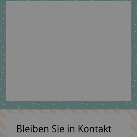
Geschwisterschultüte
Schultütenständer in
passend zu Step by
kraftvollen Farben,
Step Police Truck
Ständer für
Charly
Stoffschultüte
€39,90 *
€14,90 *
*Inkl. MwSt. zzgl.
*Inkl. MwSt. zzgl.
Versandkosten
Versandkosten
Bleiben Sie in Kontakt