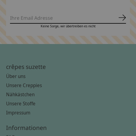
Abonn
Keine Sorge, wir übertreiben es nicht
crêpes suzette
Über uns
Unsere Creppies
Nähkästchen
Unsere Stoffe
Impressum
Informationen