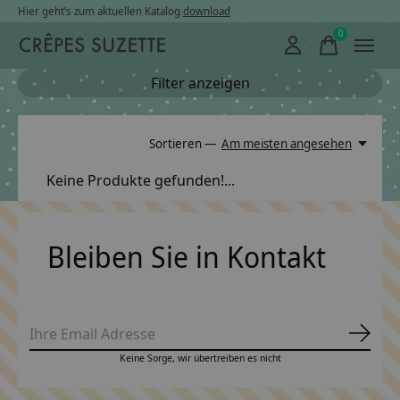
Hier geht’s zum aktuellen Katalog
download
0
items
Filter anzeigen
Sortieren —
Am meisten angesehen
Keine Produkte gefunden!...
Bleiben Sie in Kontakt
Abonn
Keine Sorge, wir übertreiben es nicht