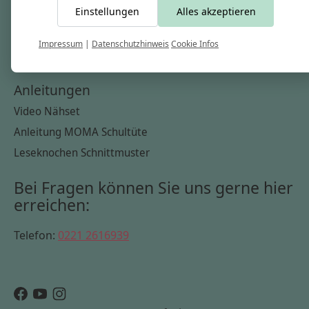
Einstellungen
Alles akzeptieren
Widerrufsbelehrung
Datenschutzerklärung
Impressum
|
Datenschutzhinweis
Cookie Infos
Cookie Infos
Anleitungen
Video Nähset
Anleitung MOMA Schultüte
Leseknochen Schnittmuster
Bei Fragen können Sie uns gerne hier
erreichen:
Telefon:
0221 2616939