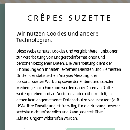
CRÊPES SUZETTE
crêpes suzette
Wir nutzen Cookies und andere
Über uns
Technologien.
Unsere Creppies
Diese Website nutzt Cookies und vergleichbare Funktionen
Nähkästchen
zur Verarbeitung von Endgeräteinformationen und
Unsere Stoffe
personenbezogenen Daten. Die Verarbeitung dient der
Impressum
Einbindung von Inhalten, externen Diensten und Elementen
Dritter, der statistischen Analyse/Messung, der
personalisierten Werbung sowie der Einbindung sozialer
Informationen
Medien. Je nach Funktion werden dabei Daten an Dritte
FAQ
weitergegeben und an Dritte in Ländern übermittelt, in
denen kein angemessenes Datenschutzniveau vorliegt (z. B.
Kontakt
USA). Ihre Einwilligung ist freiwillig, für die Nutzung unserer
Versandkosten & Rücksendungen
Website nicht erforderlich und kann jederzeit über
„Einstellungen“ widerrufen werden.
Zahlungsarten
AGB