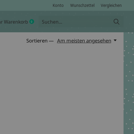
Konto
Wunschzettel
Vergleichen
hr Warenkorb
0
items
Sortieren —
Am meisten angesehen