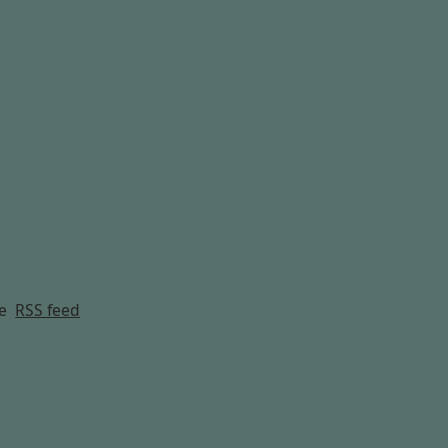
g
e
RSS feed