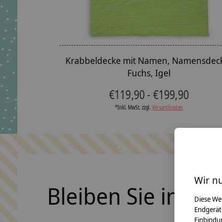
Krabbeldecke mit Namen, Namensdec
Fuchs, Igel
€119,90 - €199,90
*Inkl. MwSt. zzgl.
Versandkosten
Wir n
Bleiben Sie in Ko
Diese We
Endgerät
Einbindun