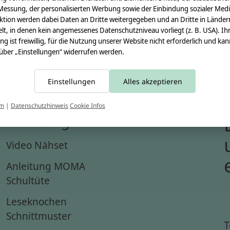
Messung, der personalisierten Werbung sowie der Einbindung sozialer Medi
ktion werden dabei Daten an Dritte weitergegeben und an Dritte in Länder
lt, in denen kein angemessenes Datenschutzniveau vorliegt (z. B. USA). Ih
ung ist freiwillig, für die Nutzung unserer Website nicht erforderlich und ka
 über „Einstellungen“ widerrufen werden.
Einstellungen
Alles akzeptieren
um
|
Datenschutzhinweis
Cookie Infos
Anleitungen
Video Nähset
Anleitung MOMA
Schultüte
Leseknochen
Schnittmuster
T