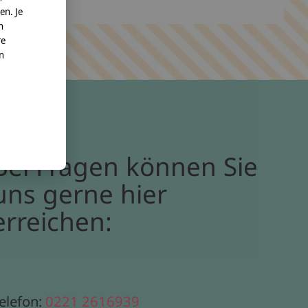
en. Je
n
re
nn
Bei Fragen können Sie
uns gerne hier
erreichen:
elefon:
0221 2616939