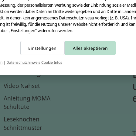
Messung, der personalisierten Werbung sowie der Einbindung sozialer Medi
ktion werden dabei Daten an Dritte weitergegeben und an Dritte in Länder
lt, in denen kein angemessenes Datenschutzniveau vorliegt (z. B. USA). Ih
ung ist freiwillig, für die Nutzung unserer Website nicht erforderlich und ka
 über „Einstellungen“ widerrufen werden.
Einstellungen
Alles akzeptieren
um
|
Datenschutzhinweis
Cookie Infos
Anleitungen
Video Nähset
Anleitung MOMA
Schultüte
Leseknochen
Schnittmuster
T