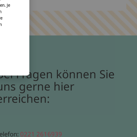
en. Je
n
re
nn
Bei Fragen können Sie
uns gerne hier
erreichen:
elefon:
0221 2616939