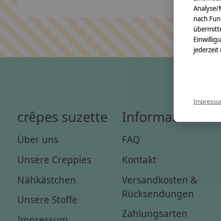
Analyse/
nach Fun
übermitte
Einwillig
jederzeit
Impress
crêpes suzette
Informationen
Über uns
FAQ
Unsere Creppies
Kontakt
Nähkästchen
Versandkosten &
Rücksendungen
Unsere Stoffe
Zahlungsarten
Impressum