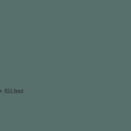
g
e
RSS feed