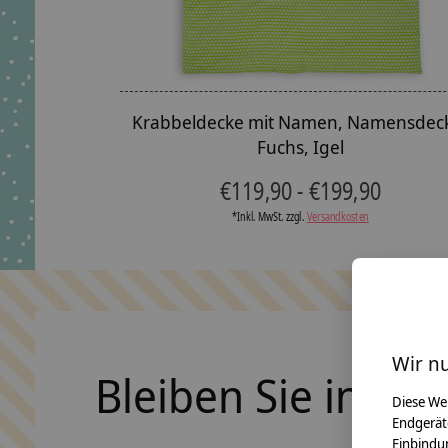
Krabbeldecke mit Namen, Namensdec
Fuchs, Igel
€119,90 - €199,90
*Inkl. MwSt. zzgl.
Versandkosten
Wir n
Bleiben Sie in Ko
Diese We
Endgerät
Einbindun