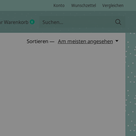
Konto
Wunschzettel
Vergleichen
hr Warenkorb
0
items
Sortieren —
Am meisten angesehen