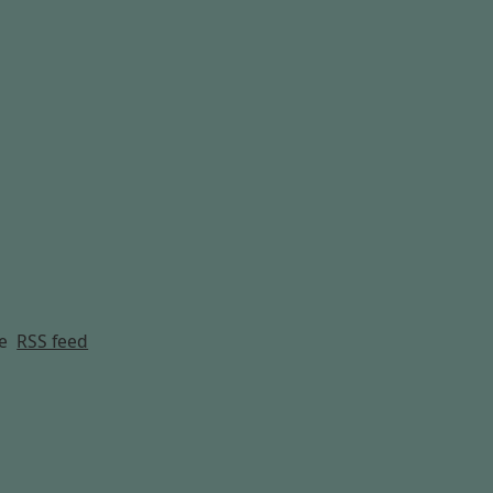
g
e
RSS feed