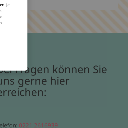
en. Je
n
re
nn
Bei Fragen können Sie
uns gerne hier
erreichen:
elefon:
0221 2616939