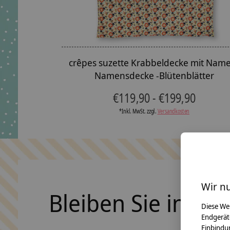
crêpes suzette Krabbeldecke mit Nam
Namensdecke -Blütenblätter
€119,90 - €199,90
*Inkl. MwSt. zzgl.
Versandkosten
Wir n
Bleiben Sie in Ko
Diese We
Endgerät
Einbindun