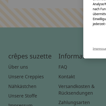
Analyse/
nach Fun
übermitte
Einwillig
jederzeit
Impress
crêpes suzette
Informationen
Über uns
FAQ
Unsere Creppies
Kontakt
Nähkästchen
Versandkosten &
Rücksendungen
Unsere Stoffe
Zahlungsarten
Impressum