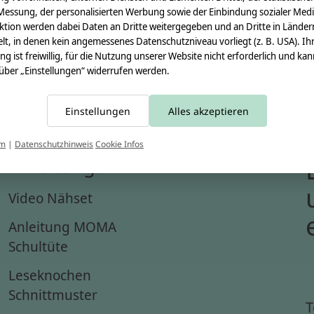
Messung, der personalisierten Werbung sowie der Einbindung sozialer Medi
ktion werden dabei Daten an Dritte weitergegeben und an Dritte in Länder
lt, in denen kein angemessenes Datenschutzniveau vorliegt (z. B. USA). Ih
ung ist freiwillig, für die Nutzung unserer Website nicht erforderlich und ka
 über „Einstellungen“ widerrufen werden.
Einstellungen
Alles akzeptieren
um
|
Datenschutzhinweis
Cookie Infos
Anleitungen
Video Nähset
Anleitung MOMA
Schultüte
Leseknochen
Schnittmuster
T