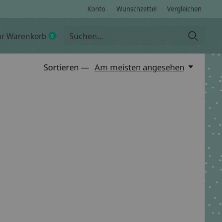
Konto
Wunschzettel
Vergleichen
hr Warenkorb
0
items
Sortieren —
Am meisten angesehen