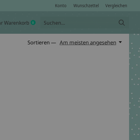
Konto
Wunschzettel
Vergleichen
hr Warenkorb
0
items
Sortieren —
Am meisten angesehen