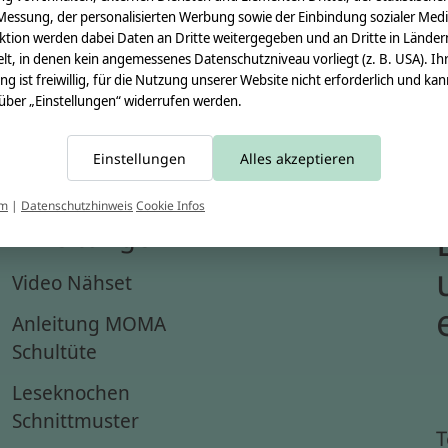
Messung, der personalisierten Werbung sowie der Einbindung sozialer Medi
ktion werden dabei Daten an Dritte weitergegeben und an Dritte in Länder
lt, in denen kein angemessenes Datenschutzniveau vorliegt (z. B. USA). Ih
ung ist freiwillig, für die Nutzung unserer Website nicht erforderlich und ka
 über „Einstellungen“ widerrufen werden.
Einstellungen
Alles akzeptieren
um
|
Datenschutzhinweis
Cookie Infos
Anleitungen
Video Nähset
Anleitung MOMA
Schultüte
Leseknochen
Schnittmuster
T