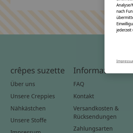
Analyse/
nach Fun
übermitte
Einwillig
jederzeit
Impress
crêpes suzette
Informationen
Über uns
FAQ
Unsere Creppies
Kontakt
Nähkästchen
Versandkosten &
Rücksendungen
Unsere Stoffe
Zahlungsarten
Impressum