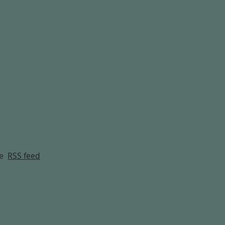
g
e
RSS feed