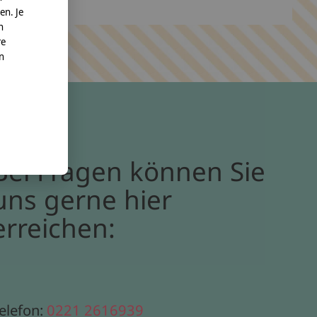
en. Je
n
re
nn
Bei Fragen können Sie
uns gerne hier
erreichen:
elefon:
0221 2616939