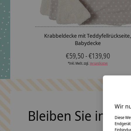
Krabbeldecke mit Teddyfellrückseite
Babydecke
€59,50 - €139,90
*Inkl. MwSt. zzgl.
Versandkosten
Wir n
Bleiben Sie in Ko
Diese We
Endgerät
Einbindun