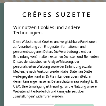
CRÊPES SUZETTE
crêpes suzette
Wir nutzen Cookies und andere
Über uns
Technologien.
Unsere Creppies
Diese Website nutzt Cookies und vergleichbare Funktionen
Nähkästchen
zur Verarbeitung von Endgeräteinformationen und
Unsere Stoffe
personenbezogenen Daten. Die Verarbeitung dient der
Impressum
Einbindung von Inhalten, externen Diensten und Elementen
Dritter, der statistischen Analyse/Messung, der
personalisierten Werbung sowie der Einbindung sozialer
Informationen
Medien. Je nach Funktion werden dabei Daten an Dritte
FAQ
weitergegeben und an Dritte in Ländern übermittelt, in
denen kein angemessenes Datenschutzniveau vorliegt (z. B.
Kontakt
USA). Ihre Einwilligung ist freiwillig, für die Nutzung unserer
Versandkosten & Rücksendungen
Website nicht erforderlich und kann jederzeit über
„Einstellungen“ widerrufen werden.
Zahlungsarten
AGB