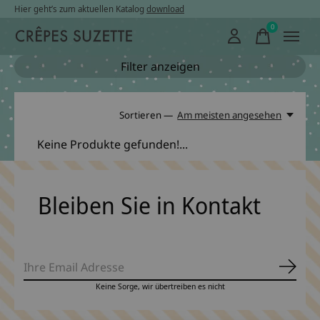
Hier geht’s zum aktuellen Katalog
download
0
items
Filter anzeigen
Sortieren —
Am meisten angesehen
Keine Produkte gefunden!...
Bleiben Sie in Kontakt
Abonn
Keine Sorge, wir übertreiben es nicht