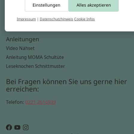
Einstellungen
Alles akzeptieren
Widerrufsbelehrung
Datenschutzerklärung
Impressum
|
Datenschutzhinweis
Cookie Infos
Cookie Infos
Anleitungen
Video Nähset
Anleitung MOMA Schultüte
Leseknochen Schnittmuster
Bei Fragen können Sie uns gerne hier
erreichen:
Telefon:
0221 2616939