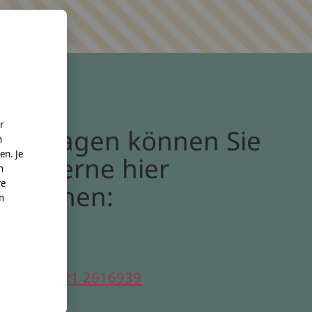
r
Bei Fragen können Sie
n
en. Je
uns gerne hier
n
re
erreichen:
nn
elefon:
0221 2616939