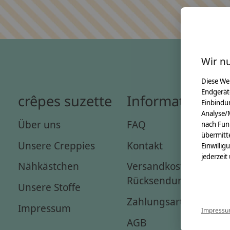
Wir n
Diese We
Endgerät
crêpes suzette
Informationen
Einbindun
Analyse/
Über uns
FAQ
nach Fun
übermitte
Unsere Creppies
Kontakt
Einwillig
jederzeit
Nähkästchen
Versandkosten &
Rücksendungen
Unsere Stoffe
Zahlungsarten
Impressum
Impress
AGB