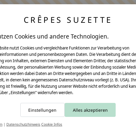
CRÊPES SUZETTE
utzen Cookies und andere Technologien.
bsite nutzt Cookies und vergleichbare Funktionen zur Verarbeitung von
einformationen und personenbezogenen Daten. Die Verarbeitung dient de
Anleitungen
g von Inhalten, externen Diensten und Elementen Dritter, der statistische
Messung, der personalisierten Werbung sowie der Einbindung sozialer Medi
Video Nähset
ktion werden dabei Daten an Dritte weitergegeben und an Dritte in Länder
lt, in denen kein angemessenes Datenschutzniveau vorliegt (z. B. USA). Ih
Anleitung MOMA
ung ist freiwillig, für die Nutzung unserer Website nicht erforderlich und ka
 über „Einstellungen“ widerrufen werden.
Schultüte
Leseknochen
Einstellungen
Alles akzeptieren
Schnittmuster
T
um
|
Datenschutzhinweis
Cookie Infos