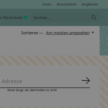
Konto
Wunschzettel
Vergleichen
hr Warenkorb
0
items
Sortieren —
Am meisten angesehen
Abonnie
Keine Sorge, wir übertreiben es nicht