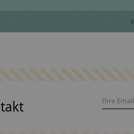
I
ntakt