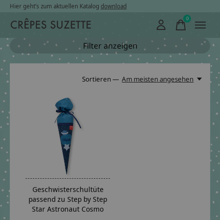
Hier geht’s zum aktuellen Katalog
download
0
items
Filter anzeigen
Sortieren —
Am meisten angesehen
Geschwisterschultüte
passend zu Step by Step
Star Astronaut Cosmo