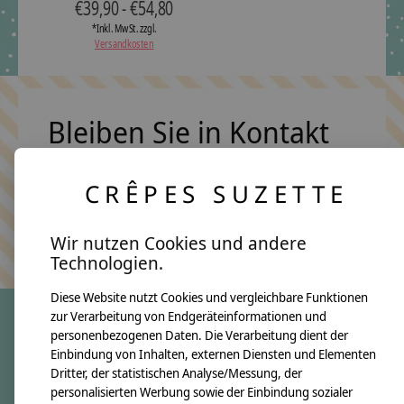
€39,90 - €54,80
*Inkl. MwSt. zzgl.
Versandkosten
Bleiben Sie in Kontakt
CRÊPES SUZETTE
Abonn
Keine Sorge, wir übertreiben es nicht
Wir nutzen Cookies und andere
Technologien.
Diese Website nutzt Cookies und vergleichbare Funktionen
zur Verarbeitung von Endgeräteinformationen und
personenbezogenen Daten. Die Verarbeitung dient der
crêpes suzette
Einbindung von Inhalten, externen Diensten und Elementen
Dritter, der statistischen Analyse/Messung, der
Über uns
personalisierten Werbung sowie der Einbindung sozialer