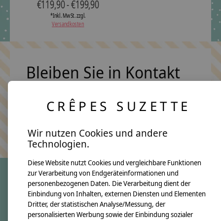
€119,90 - €199,90
*Inkl. MwSt. zzgl.
Versandkosten
Bleiben Sie in Kontakt
CRÊPES SUZETTE
Abonn
Keine Sorge, wir übertreiben es nicht
Wir nutzen Cookies und andere
Technologien.
Diese Website nutzt Cookies und vergleichbare Funktionen
zur Verarbeitung von Endgeräteinformationen und
personenbezogenen Daten. Die Verarbeitung dient der
crêpes suzette
Einbindung von Inhalten, externen Diensten und Elementen
Dritter, der statistischen Analyse/Messung, der
Über uns
personalisierten Werbung sowie der Einbindung sozialer