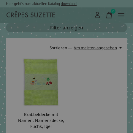
Hier geht’s zum aktuellen Katalog
download
0
items
Filter anzeigen
Sortieren —
Am meisten angesehen
Krabbeldecke mit
Namen, Namensdecke,
Fuchs, Igel