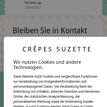
*Inkl. MwSt. zzgl.
Versandkosten
Bleiben Sie in Kontakt
CRÊPES SUZETTE
Abonn
Keine Sorge, wir übertreiben es nicht
Wir nutzen Cookies und andere
Technologien.
Diese Website nutzt Cookies und vergleichbare Funktionen
zur Verarbeitung von Endgeräteinformationen und
personenbezogenen Daten. Die Verarbeitung dient der
crêpes suzette
Einbindung von Inhalten, externen Diensten und Elementen
Dritter, der statistischen Analyse/Messung, der
Über uns
personalisierten Werbung sowie der Einbindung sozialer
Unsere Creppies
Medien. Je nach Funktion werden dabei Daten an Dritte