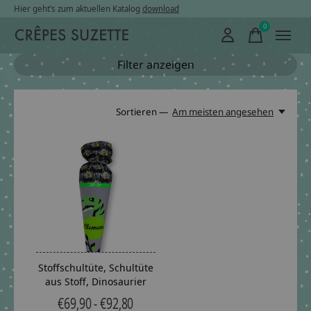
Hier geht’s zum aktuellen Katalog
download
0
items
Filter anzeigen
Sortieren —
Am meisten angesehen
Stoffschultüte, Schultüte
aus Stoff, Dinosaurier
€69,90 - €92,80