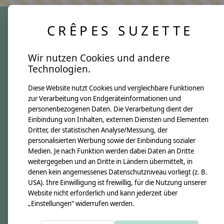
CRÊPES SUZETTE
crêpes suzette
Wir nutzen Cookies und andere
Über uns
Technologien.
Unsere Creppies
Diese Website nutzt Cookies und vergleichbare Funktionen
Nähkästchen
zur Verarbeitung von Endgeräteinformationen und
Unsere Stoffe
personenbezogenen Daten. Die Verarbeitung dient der
Impressum
Einbindung von Inhalten, externen Diensten und Elementen
Dritter, der statistischen Analyse/Messung, der
personalisierten Werbung sowie der Einbindung sozialer
Informationen
Medien. Je nach Funktion werden dabei Daten an Dritte
FAQ
weitergegeben und an Dritte in Ländern übermittelt, in
denen kein angemessenes Datenschutzniveau vorliegt (z. B.
Kontakt
USA). Ihre Einwilligung ist freiwillig, für die Nutzung unserer
Versandkosten & Rücksendungen
Website nicht erforderlich und kann jederzeit über
„Einstellungen“ widerrufen werden.
Zahlungsarten
AGB