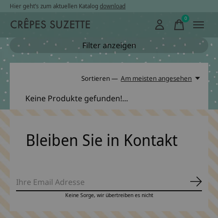
Hier geht’s zum aktuellen Katalog
download
0
items
Filter anzeigen
Sortieren —
Am meisten angesehen
Keine Produkte gefunden!...
Bleiben Sie in Kontakt
Abonn
Keine Sorge, wir übertreiben es nicht