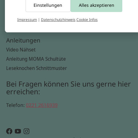
Einstellungen
Alles akzeptieren
Widerrufsbelehrung
Datenschutzerklärung
Impressum
|
Datenschutzhinweis
Cookie Infos
Cookie Infos
Anleitungen
Video Nähset
Anleitung MOMA Schultüte
Leseknochen Schnittmuster
Bei Fragen können Sie uns gerne hier
erreichen:
Telefon:
0221 2616939