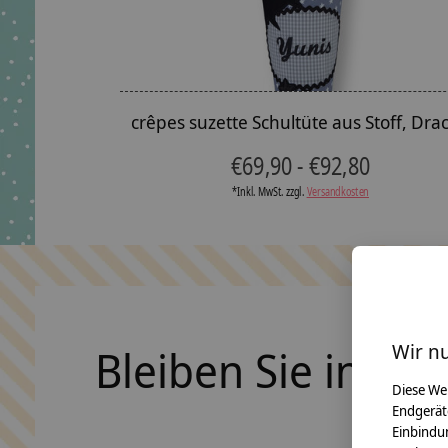
crêpes suzette Schultüte aus Stoff, Dra
€69,90 - €92,80
*Inkl. MwSt. zzgl.
Versandkosten
Wir n
Bleiben Sie in Ko
Diese We
Endgerät
Einbindun