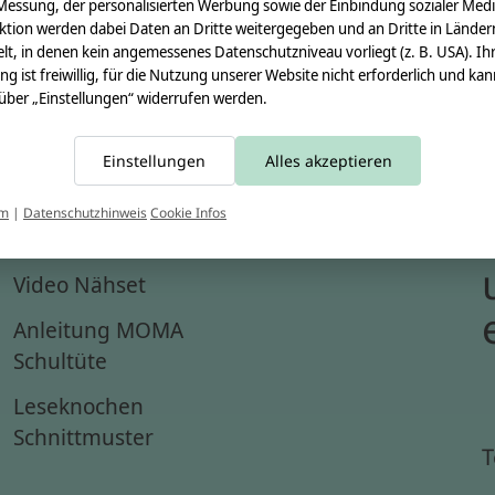
Messung, der personalisierten Werbung sowie der Einbindung sozialer Medi
ktion werden dabei Daten an Dritte weitergegeben und an Dritte in Länder
lt, in denen kein angemessenes Datenschutzniveau vorliegt (z. B. USA). Ih
ung ist freiwillig, für die Nutzung unserer Website nicht erforderlich und ka
 über „Einstellungen“ widerrufen werden.
Einstellungen
Alles akzeptieren
um
|
Datenschutzhinweis
Cookie Infos
Anleitungen
Video Nähset
Anleitung MOMA
Schultüte
Leseknochen
Schnittmuster
T