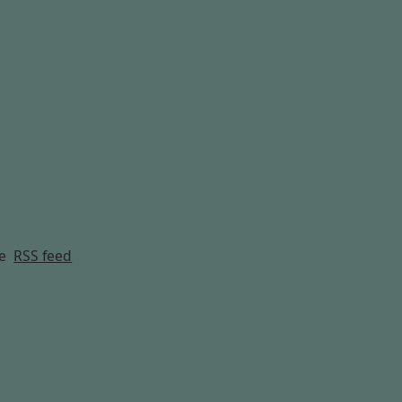
g
e
RSS feed