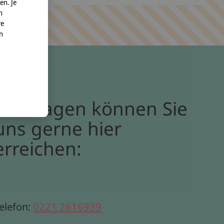
en. Je
n
re
nn
Bei Fragen können Sie
uns gerne hier
erreichen:
elefon:
0221 2616939