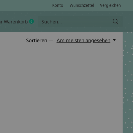
Konto
Wunschzettel
Vergleichen
hr Warenkorb
0
items
Sortieren —
Am meisten angesehen