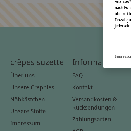
Analyse/
nach Fun
übermitte
Einwillig
jederzeit
Impress
crêpes suzette
Informationen
Über uns
FAQ
Unsere Creppies
Kontakt
Nähkästchen
Versandkosten &
Rücksendungen
Unsere Stoffe
Zahlungsarten
Impressum
AGB