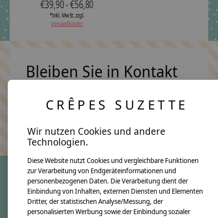
€39,90 - €56,80
*Inkl. MwSt. zzgl.
Versandkosten
Bleiben Sie in Kontakt
CRÊPES SUZETTE
Abonn
Keine Sorge, wir übertreiben es nicht
Wir nutzen Cookies und andere
Technologien.
Diese Website nutzt Cookies und vergleichbare Funktionen
zur Verarbeitung von Endgeräteinformationen und
personenbezogenen Daten. Die Verarbeitung dient der
crêpes suzette
Einbindung von Inhalten, externen Diensten und Elementen
Dritter, der statistischen Analyse/Messung, der
Über uns
personalisierten Werbung sowie der Einbindung sozialer