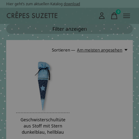
Hier geht’s zum aktuellen Katalog
download
0
items
Filter anzeigen
Sortieren —
Am meisten angesehen
Geschwisterschultüte
aus Stoff mit Stern
dunkelblau, hellblau