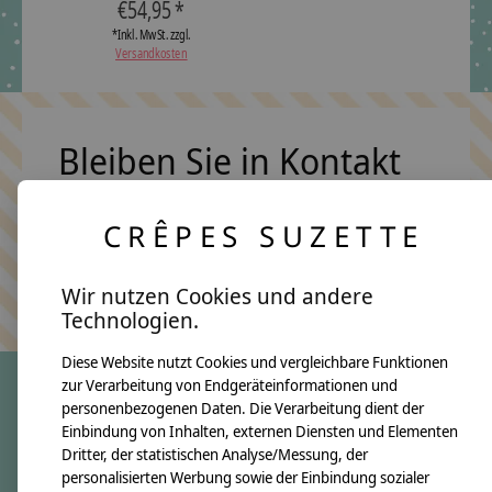
€54,95 *
*Inkl. MwSt. zzgl.
Versandkosten
Bleiben Sie in Kontakt
CRÊPES SUZETTE
Abonn
Keine Sorge, wir übertreiben es nicht
Wir nutzen Cookies und andere
Technologien.
Diese Website nutzt Cookies und vergleichbare Funktionen
zur Verarbeitung von Endgeräteinformationen und
personenbezogenen Daten. Die Verarbeitung dient der
crêpes suzette
Einbindung von Inhalten, externen Diensten und Elementen
Dritter, der statistischen Analyse/Messung, der
Über uns
personalisierten Werbung sowie der Einbindung sozialer