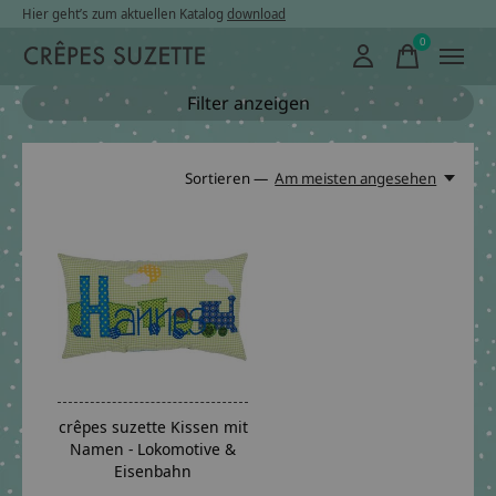
Hier geht’s zum aktuellen Katalog
download
0
items
Filter anzeigen
Sortieren —
Am meisten angesehen
crêpes suzette Kissen mit
Namen - Lokomotive &
Eisenbahn