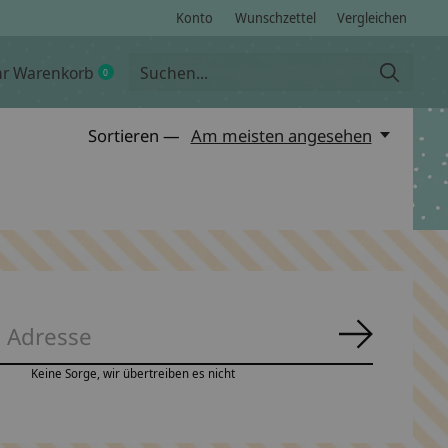
Konto
Wunschzettel
Vergleichen
hr Warenkorb
0
items
Sortieren —
Am meisten angesehen
Abonnie
Keine Sorge, wir übertreiben es nicht