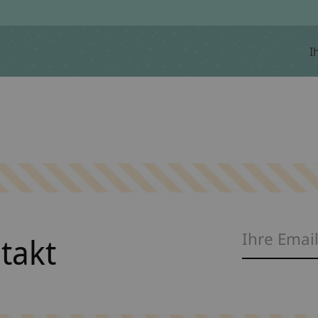
I
ntakt