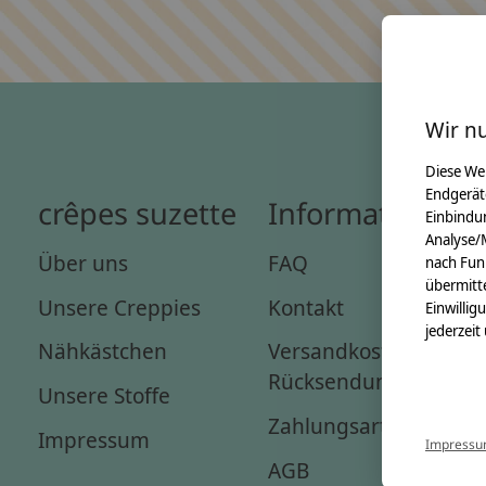
Wir n
Diese We
Endgerät
crêpes suzette
Informationen
Einbindun
Analyse/
Über uns
FAQ
nach Fun
übermitte
Unsere Creppies
Kontakt
Einwillig
jederzeit
Nähkästchen
Versandkosten &
Rücksendungen
Unsere Stoffe
Zahlungsarten
Impressum
Impress
AGB