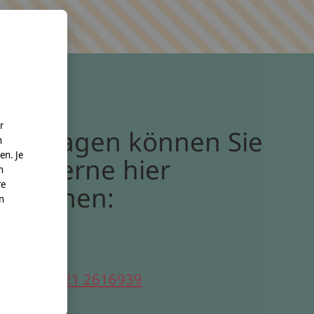
r
Bei Fragen können Sie
n
en. Je
uns gerne hier
n
re
erreichen:
nn
elefon:
0221 2616939