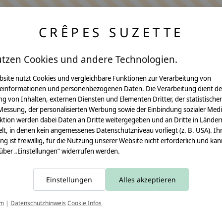
CRÊPES SUZETTE
utzen Cookies und andere Technologien.
bsite nutzt Cookies und vergleichbare Funktionen zur Verarbeitung von
einformationen und personenbezogenen Daten. Die Verarbeitung dient de
Anleitungen
g von Inhalten, externen Diensten und Elementen Dritter, der statistische
Messung, der personalisierten Werbung sowie der Einbindung sozialer Medi
Video Nähset
ktion werden dabei Daten an Dritte weitergegeben und an Dritte in Länder
lt, in denen kein angemessenes Datenschutzniveau vorliegt (z. B. USA). Ih
Anleitung MOMA
ung ist freiwillig, für die Nutzung unserer Website nicht erforderlich und ka
 über „Einstellungen“ widerrufen werden.
Schultüte
Leseknochen
Einstellungen
Alles akzeptieren
Schnittmuster
T
um
|
Datenschutzhinweis
Cookie Infos