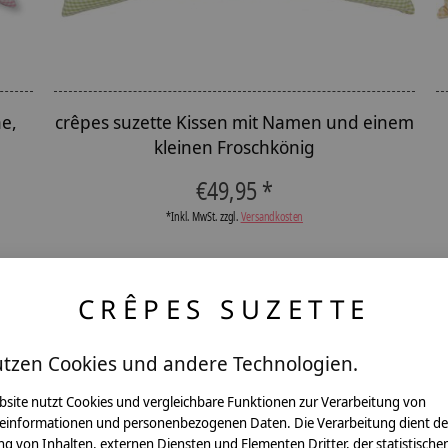
ne,
crêpes suzette Kissen mit Namen und einem
kleinen Froschkönig
€49,95 *
*Inkl. MwSt. zzgl.
Versandkosten
CRÊPES SUZETTE
utzen Cookies und andere Technologien.
ntakt
bsite nutzt Cookies und vergleichbare Funktionen zur Verarbeitung von
einformationen und personenbezogenen Daten. Die Verarbeitung dient de
g von Inhalten, externen Diensten und Elementen Dritter, der statistische