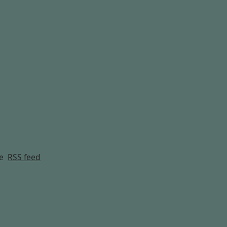
g
e
RSS feed