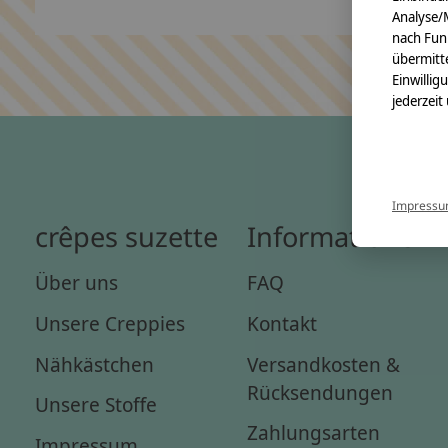
Analyse/
nach Fun
übermitte
Einwillig
jederzeit
Impress
crêpes suzette
Informationen
Über uns
FAQ
Unsere Creppies
Kontakt
Nähkästchen
Versandkosten &
Rücksendungen
Unsere Stoffe
Zahlungsarten
Impressum