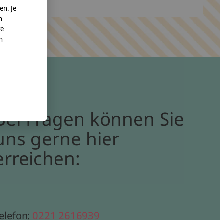
en. Je
n
re
nn
Bei Fragen können Sie
uns gerne hier
erreichen:
elefon:
0221 2616939