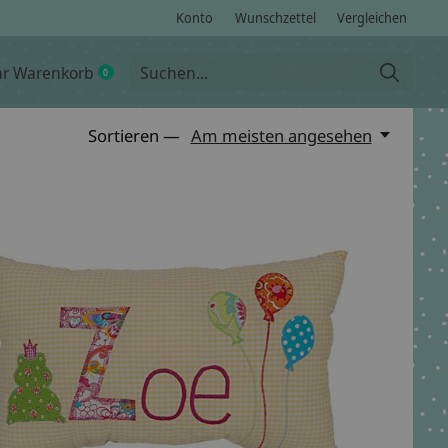
Konto
Wunschzettel
Vergleichen
hr Warenkorb
0
items
Sortieren —
Am meisten angesehen