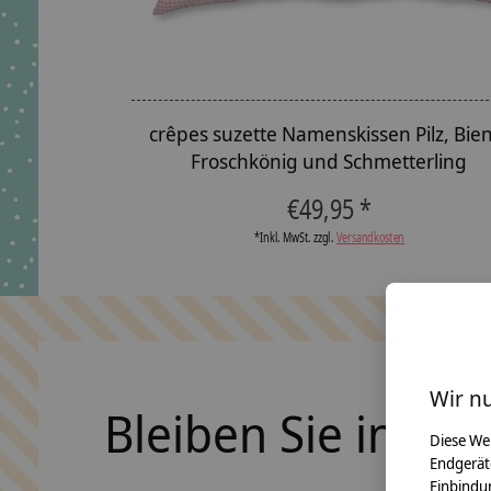
crêpes suzette Namenskissen Pilz, Bie
Froschkönig und Schmetterling
€49,95 *
*Inkl. MwSt. zzgl.
Versandkosten
Wir n
Bleiben Sie in Ko
Diese We
Endgerät
Einbindun