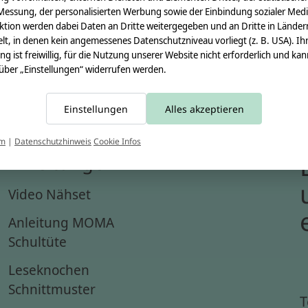
Messung, der personalisierten Werbung sowie der Einbindung sozialer Medi
ktion werden dabei Daten an Dritte weitergegeben und an Dritte in Länder
lt, in denen kein angemessenes Datenschutzniveau vorliegt (z. B. USA). Ih
ung ist freiwillig, für die Nutzung unserer Website nicht erforderlich und ka
 über „Einstellungen“ widerrufen werden.
Einstellungen
Alles akzeptieren
um
|
Datenschutzhinweis
Cookie Infos
Anleitungen
Video Nähset
Anleitung MOMA
Schultüte
Leseknochen
Schnittmuster
T