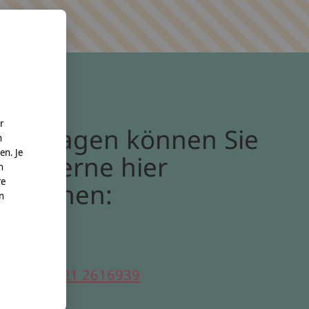
r
Bei Fragen können Sie
n
en. Je
uns gerne hier
n
re
erreichen:
nn
elefon:
0221 2616939