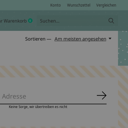
Konto
Wunschzettel
Vergleichen
hr Warenkorb
0
items
Sortieren —
Am meisten angesehen
Abonnie
Keine Sorge, wir übertreiben es nicht