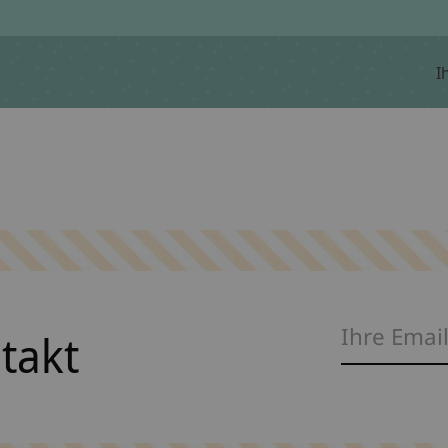
I
ntakt