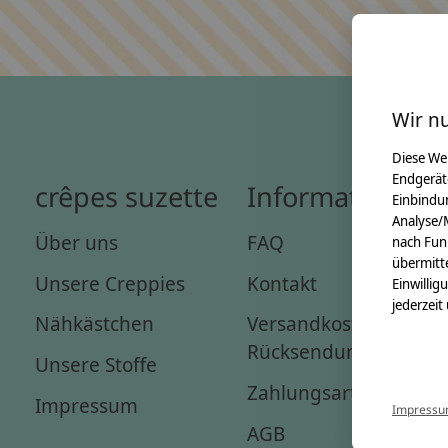
Wir n
Diese We
Endgerät
crêpes suzette
Informationen
Einbindun
Analyse/
Über uns
FAQ
nach Fun
übermitte
Unsere Creppies
Kontakt
Einwillig
jederzeit
Nähkästchen
Versandkosten &
Rücksendungen
Unsere Stoffe
Zahlungsarten
Impressum
Impress
AGB