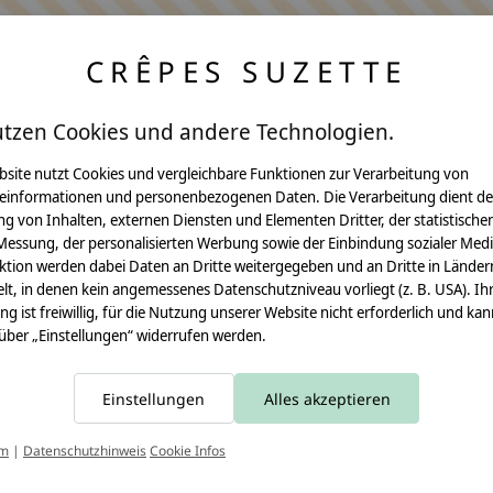
CRÊPES SUZETTE
utzen Cookies und andere Technologien.
bsite nutzt Cookies und vergleichbare Funktionen zur Verarbeitung von
einformationen und personenbezogenen Daten. Die Verarbeitung dient de
Anleitungen
g von Inhalten, externen Diensten und Elementen Dritter, der statistische
Messung, der personalisierten Werbung sowie der Einbindung sozialer Medi
Video Nähset
ktion werden dabei Daten an Dritte weitergegeben und an Dritte in Länder
lt, in denen kein angemessenes Datenschutzniveau vorliegt (z. B. USA). Ih
Anleitung MOMA
ung ist freiwillig, für die Nutzung unserer Website nicht erforderlich und ka
 über „Einstellungen“ widerrufen werden.
Schultüte
Leseknochen
Einstellungen
Alles akzeptieren
Schnittmuster
T
um
|
Datenschutzhinweis
Cookie Infos