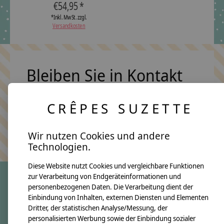
€54,95 *
*Inkl. MwSt. zzgl.
Versandkosten
Bleiben Sie in Kontakt
CRÊPES SUZETTE
Abonn
Keine Sorge, wir übertreiben es nicht
Wir nutzen Cookies und andere
Technologien.
Diese Website nutzt Cookies und vergleichbare Funktionen
zur Verarbeitung von Endgeräteinformationen und
personenbezogenen Daten. Die Verarbeitung dient der
crêpes suzette
Einbindung von Inhalten, externen Diensten und Elementen
Dritter, der statistischen Analyse/Messung, der
Über uns
personalisierten Werbung sowie der Einbindung sozialer