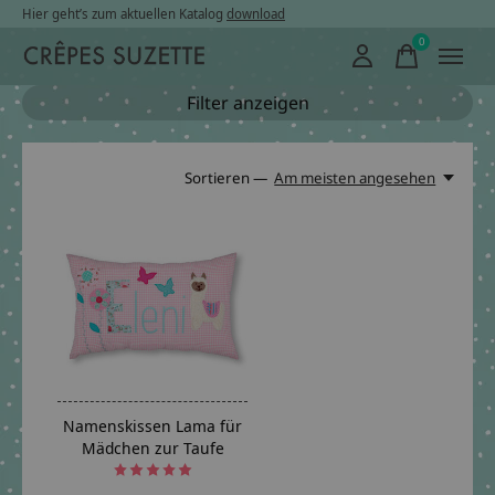
Hier geht’s zum aktuellen Katalog
download
0
items
Filter anzeigen
Sortieren —
Am meisten angesehen
Namenskissen Lama für
Mädchen zur Taufe
The rating of this product is
5
out of 5