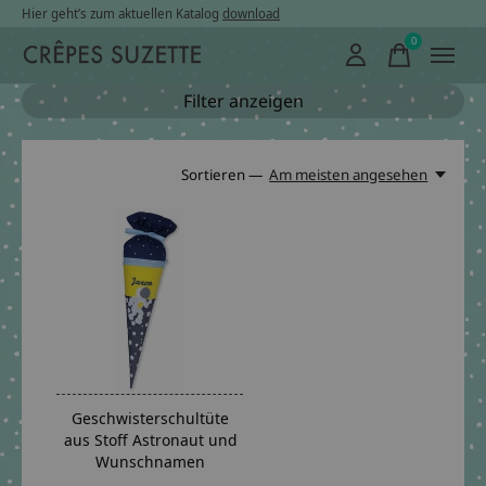
Hier geht’s zum aktuellen Katalog
download
0
items
Filter anzeigen
Sortieren —
Am meisten angesehen
Geschwisterschultüte
aus Stoff Astronaut und
Wunschnamen