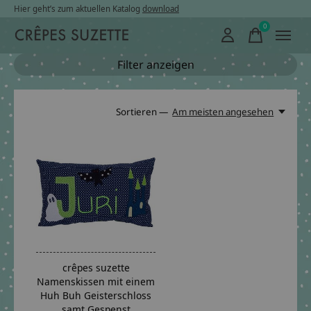
Hier geht’s zum aktuellen Katalog
download
0
items
Filter anzeigen
Sortieren —
Am meisten angesehen
crêpes suzette
Namenskissen mit einem
Huh Buh Geisterschloss
samt Gespenst