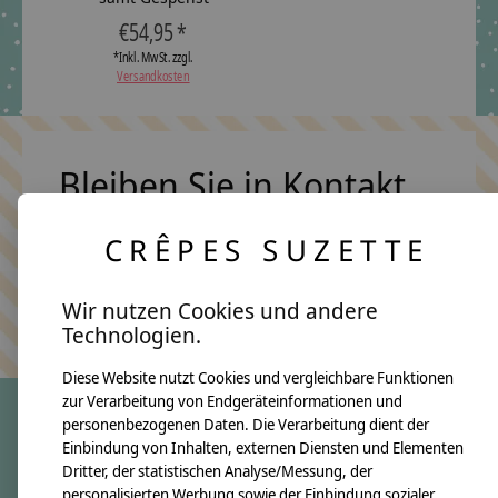
€54,95 *
*Inkl. MwSt. zzgl.
Versandkosten
Bleiben Sie in Kontakt
CRÊPES SUZETTE
Abonn
Wir nutzen Cookies und andere
Keine Sorge, wir übertreiben es nicht
Technologien.
Diese Website nutzt Cookies und vergleichbare Funktionen
zur Verarbeitung von Endgeräteinformationen und
personenbezogenen Daten. Die Verarbeitung dient der
Einbindung von Inhalten, externen Diensten und Elementen
crêpes suzette
Dritter, der statistischen Analyse/Messung, der
Über uns
personalisierten Werbung sowie der Einbindung sozialer