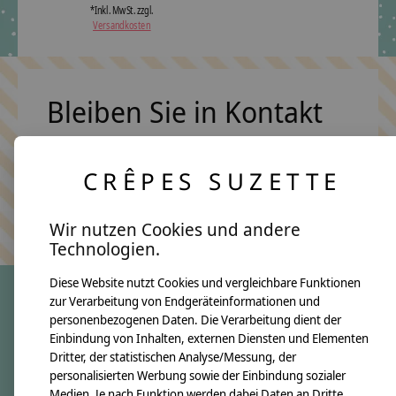
*Inkl. MwSt. zzgl.
Versandkosten
Bleiben Sie in Kontakt
CRÊPES SUZETTE
Abonn
Keine Sorge, wir übertreiben es nicht
Wir nutzen Cookies und andere
Technologien.
Diese Website nutzt Cookies und vergleichbare Funktionen
zur Verarbeitung von Endgeräteinformationen und
personenbezogenen Daten. Die Verarbeitung dient der
crêpes suzette
Einbindung von Inhalten, externen Diensten und Elementen
Dritter, der statistischen Analyse/Messung, der
Über uns
personalisierten Werbung sowie der Einbindung sozialer
Unsere Creppies
Medien. Je nach Funktion werden dabei Daten an Dritte