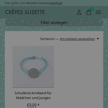
Hier geht’s zum aktuellen Katalog
download
0
items
Filter anzeigen
Sortieren —
Am meisten angesehen
Schulkind Armband für
Mädchen und Jungen
€9,09 *