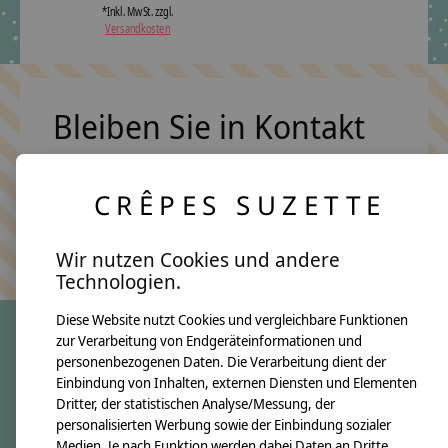
*Inkl. MwSt. zzgl.
Versandkosten
Bleiben Sie in Kontakt
CRÊPES SUZETTE
Abonn
Keine Sorge, wir übertreiben es nicht
Wir nutzen Cookies und andere
Technologien.
Diese Website nutzt Cookies und vergleichbare Funktionen
zur Verarbeitung von Endgeräteinformationen und
personenbezogenen Daten. Die Verarbeitung dient der
crêpes suzette
Einbindung von Inhalten, externen Diensten und Elementen
Dritter, der statistischen Analyse/Messung, der
Über uns
personalisierten Werbung sowie der Einbindung sozialer
Unsere Creppies
Medien. Je nach Funktion werden dabei Daten an Dritte