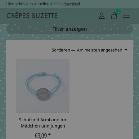
Hier geht’s zum aktuellen Katalog
download
0
items
Filter anzeigen
Sortieren —
Am meisten angesehen
Schulkind Armband für
Mädchen und Jungen
€9,09 *