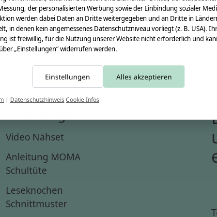
Messung, der personalisierten Werbung sowie der Einbindung sozialer Medi
ktion werden dabei Daten an Dritte weitergegeben und an Dritte in Länder
lt, in denen kein angemessenes Datenschutzniveau vorliegt (z. B. USA). Ih
ung ist freiwillig, für die Nutzung unserer Website nicht erforderlich und ka
 über „Einstellungen“ widerrufen werden.
Einstellungen
Alles akzeptieren
um
|
Datenschutzhinweis
Cookie Infos
Anleitungen
Video Nähset
Anleitung MOMA
Schultüte
Leseknochen
Schnittmuster
T