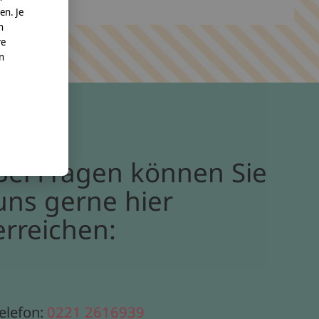
en. Je
n
re
nn
Bei Fragen können Sie
uns gerne hier
erreichen:
elefon:
0221 2616939