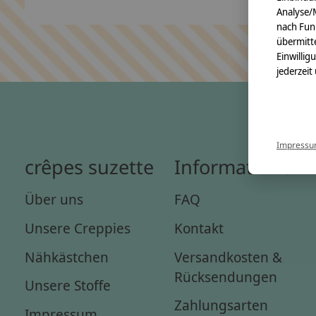
Analyse/
nach Fun
übermitte
Einwillig
jederzeit
Impress
crêpes suzette
Informationen
Über uns
FAQ
Unsere Creppies
Kontakt
Nähkästchen
Versandkosten &
Rücksendungen
Unsere Stoffe
Zahlungsarten
Impressum