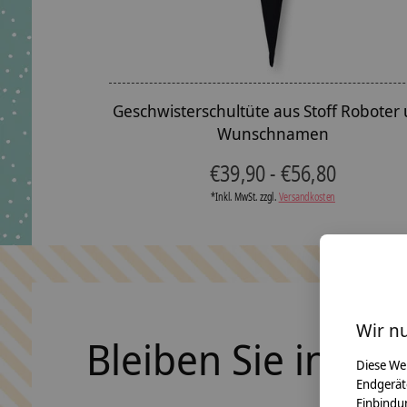
Geschwisterschultüte aus Stoff Roboter
Wunschnamen
€39,90 - €56,80
*Inkl. MwSt. zzgl.
Versandkosten
Wir n
Bleiben Sie in Ko
Diese We
Endgerät
Einbindun