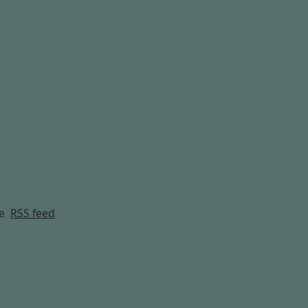
g
e
RSS feed