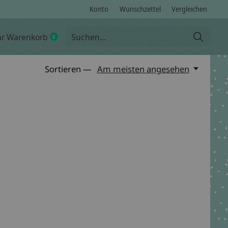
Konto
Wunschzettel
Vergleichen
hr Warenkorb
0
items
Sortieren —
Am meisten angesehen