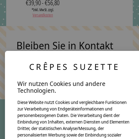
€39,90 - €56,80
*Inkl. MwSt. zzgl.
Versandkosten
Bleiben Sie in Kontakt
CRÊPES SUZETTE
Abonn
Keine Sorge, wir übertreiben es nicht
Wir nutzen Cookies und andere
Technologien.
Diese Website nutzt Cookies und vergleichbare Funktionen
zur Verarbeitung von Endgeräteinformationen und
personenbezogenen Daten. Die Verarbeitung dient der
crêpes suzette
Einbindung von Inhalten, externen Diensten und Elementen
Dritter, der statistischen Analyse/Messung, der
Über uns
personalisierten Werbung sowie der Einbindung sozialer