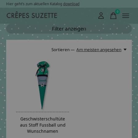
Hier geht’s zum aktuellen Katalog
download
0
items
Filter anzeigen
Sortieren —
Am meisten angesehen
Geschwisterschultüte
aus Stoff Fussball und
Wunschnamen