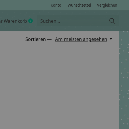
Konto
Wunschzettel
Vergleichen
hr Warenkorb
0
items
Sortieren —
Am meisten angesehen