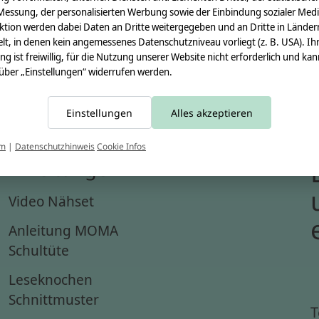
Messung, der personalisierten Werbung sowie der Einbindung sozialer Medi
ktion werden dabei Daten an Dritte weitergegeben und an Dritte in Länder
lt, in denen kein angemessenes Datenschutzniveau vorliegt (z. B. USA). Ih
ung ist freiwillig, für die Nutzung unserer Website nicht erforderlich und ka
 über „Einstellungen“ widerrufen werden.
Einstellungen
Alles akzeptieren
um
|
Datenschutzhinweis
Cookie Infos
Anleitungen
Video Nähset
Anleitung MOMA
Schultüte
Leseknochen
Schnittmuster
T