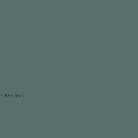
g
e
RSS feed