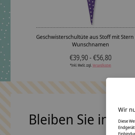
Geschwisterschultüte aus Stoff mit Stern
Wunschnamen
€39,90 - €56,80
*Inkl. MwSt. zzgl.
Versandkosten
Wir n
Bleiben Sie in Ko
Diese We
Endgerät
Einbindun