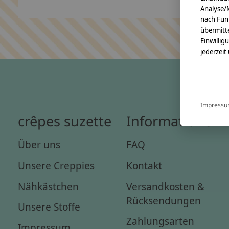
Analyse/
nach Fun
übermitte
Einwillig
jederzeit
Impress
crêpes suzette
Informationen
Über uns
FAQ
Unsere Creppies
Kontakt
Nähkästchen
Versandkosten &
Rücksendungen
Unsere Stoffe
Zahlungsarten
Impressum