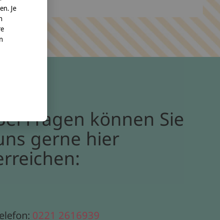
en. Je
n
re
nn
Bei Fragen können Sie
uns gerne hier
erreichen:
elefon:
0221 2616939