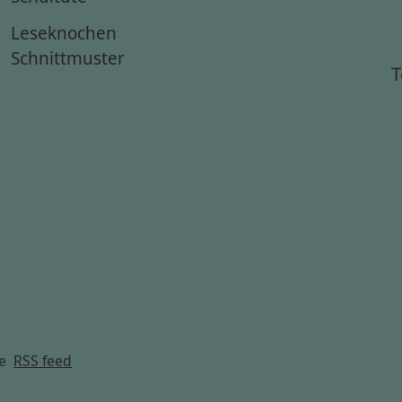
Leseknochen
Schnittmuster
T
g
e
RSS feed