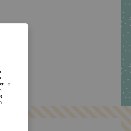
r
n
en. Je
n
re
nn