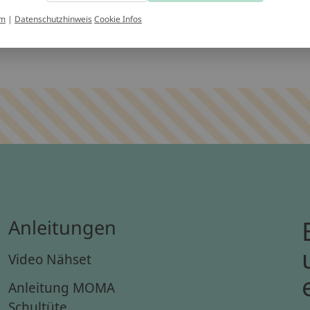
ntakt
um
|
Datenschutzhinweis
Cookie Infos
Anleitungen
Video Nähset
Anleitung MOMA
Schultüte