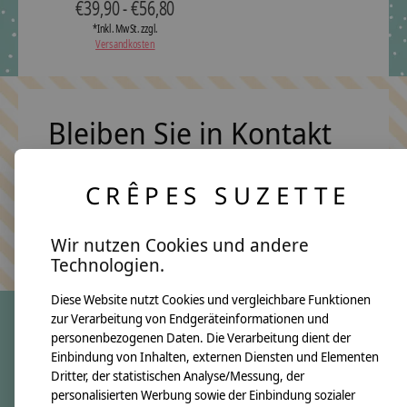
€39,90 - €56,80
*Inkl. MwSt. zzgl.
Versandkosten
Bleiben Sie in Kontakt
CRÊPES SUZETTE
Abonn
Keine Sorge, wir übertreiben es nicht
Wir nutzen Cookies und andere
Technologien.
Diese Website nutzt Cookies und vergleichbare Funktionen
zur Verarbeitung von Endgeräteinformationen und
personenbezogenen Daten. Die Verarbeitung dient der
crêpes suzette
Einbindung von Inhalten, externen Diensten und Elementen
Dritter, der statistischen Analyse/Messung, der
Über uns
personalisierten Werbung sowie der Einbindung sozialer