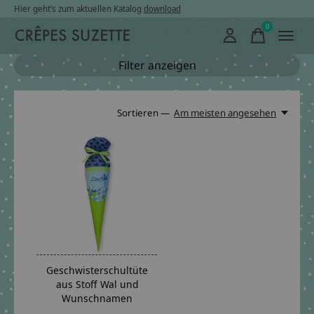
Hier geht’s zum aktuellen Katalog
download
0
items
Filter anzeigen
Sortieren —
Am meisten angesehen
Geschwisterschultüte
aus Stoff Wal und
Wunschnamen