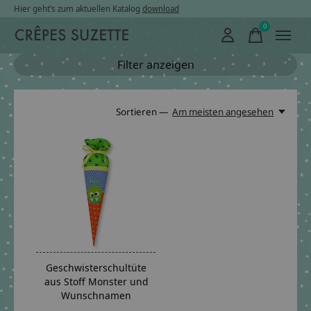
Hier geht’s zum aktuellen Katalog
download
0
items
Filter anzeigen
Sortieren —
Am meisten angesehen
Geschwisterschultüte
aus Stoff Monster und
Wunschnamen