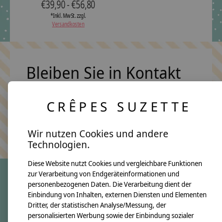
€39,90 - €56,80
*Inkl. MwSt. zzgl.
Versandkosten
Bleiben Sie in Kontakt
CRÊPES SUZETTE
Abonn
Keine Sorge, wir übertreiben es nicht
Wir nutzen Cookies und andere
Technologien.
Diese Website nutzt Cookies und vergleichbare Funktionen
zur Verarbeitung von Endgeräteinformationen und
personenbezogenen Daten. Die Verarbeitung dient der
crêpes suzette
Einbindung von Inhalten, externen Diensten und Elementen
Dritter, der statistischen Analyse/Messung, der
Über uns
personalisierten Werbung sowie der Einbindung sozialer