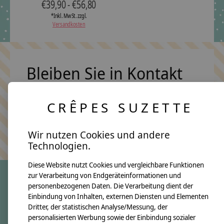
€39,90 - €56,80
*Inkl. MwSt. zzgl.
Versandkosten
Bleiben Sie in Kontakt
CRÊPES SUZETTE
Abonn
Keine Sorge, wir übertreiben es nicht
Wir nutzen Cookies und andere
Technologien.
Diese Website nutzt Cookies und vergleichbare Funktionen
zur Verarbeitung von Endgeräteinformationen und
personenbezogenen Daten. Die Verarbeitung dient der
crêpes suzette
Einbindung von Inhalten, externen Diensten und Elementen
Dritter, der statistischen Analyse/Messung, der
Über uns
personalisierten Werbung sowie der Einbindung sozialer