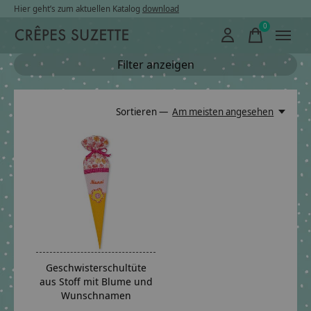
Hier geht’s zum aktuellen Katalog
download
0
items
Filter anzeigen
Sortieren —
Am meisten angesehen
Geschwisterschultüte
aus Stoff mit Blume und
Wunschnamen