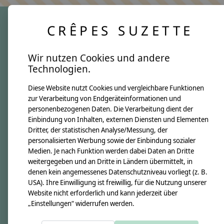
CRÊPES SUZETTE
crêpes suzette
Wir nutzen Cookies und andere
Über uns
Technologien.
Unsere Creppies
Diese Website nutzt Cookies und vergleichbare Funktionen
Nähkästchen
zur Verarbeitung von Endgeräteinformationen und
Unsere Stoffe
personenbezogenen Daten. Die Verarbeitung dient der
Impressum
Einbindung von Inhalten, externen Diensten und Elementen
Dritter, der statistischen Analyse/Messung, der
personalisierten Werbung sowie der Einbindung sozialer
Informationen
Medien. Je nach Funktion werden dabei Daten an Dritte
FAQ
weitergegeben und an Dritte in Ländern übermittelt, in
denen kein angemessenes Datenschutzniveau vorliegt (z. B.
Kontakt
USA). Ihre Einwilligung ist freiwillig, für die Nutzung unserer
Versandkosten & Rücksendungen
Website nicht erforderlich und kann jederzeit über
„Einstellungen“ widerrufen werden.
Zahlungsarten
AGB