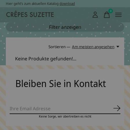
Hier geht’s zum aktuellen Katalog
download
0
items
Filter anzeigen
Sortieren —
Am meisten angesehen
Keine Produkte gefunden!...
Bleiben Sie in Kontakt
Abonn
Keine Sorge, wir übertreiben es nicht