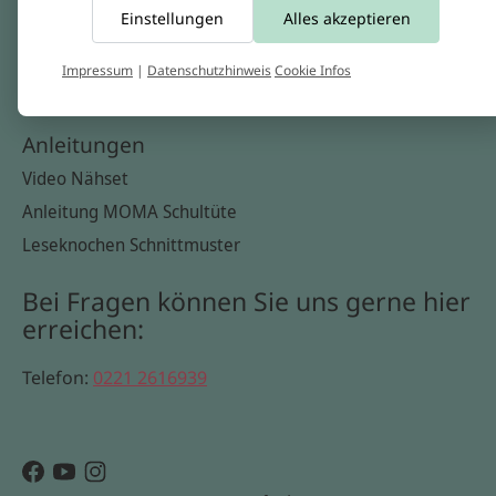
Einstellungen
Alles akzeptieren
Widerrufsbelehrung
Datenschutzerklärung
Impressum
|
Datenschutzhinweis
Cookie Infos
Cookie Infos
Anleitungen
Video Nähset
Anleitung MOMA Schultüte
Leseknochen Schnittmuster
Bei Fragen können Sie uns gerne hier
erreichen:
Telefon:
0221 2616939