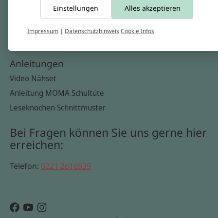
Einstellungen
Alles akzeptieren
Widerrufsbelehrung
Datenschutzerklärung
Impressum
|
Datenschutzhinweis
Cookie Infos
Cookie Infos
Anleitungen
Video Nähset
Anleitung MOMA Schultüte
Leseknochen Schnittmuster
Bei Fragen können Sie uns gerne hier
erreichen:
Telefon:
0221 2616939