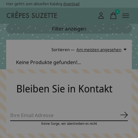
Hier geht’s zum aktuellen Katalog
download
0
items
Filter anzeigen
Sortieren —
Am meisten angesehen
Keine Produkte gefunden!...
Bleiben Sie in Kontakt
Abonn
Keine Sorge, wir übertreiben es nicht