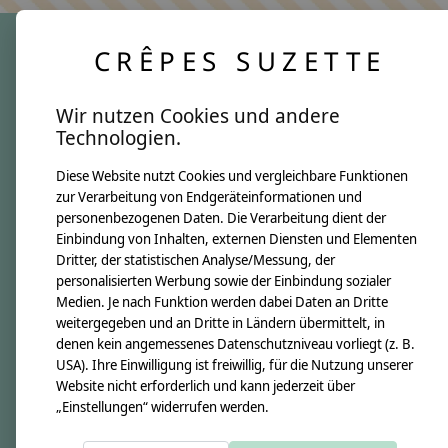
CRÊPES SUZETTE
crêpes suzette
Wir nutzen Cookies und andere
Über uns
Technologien.
Unsere Creppies
Diese Website nutzt Cookies und vergleichbare Funktionen
Nähkästchen
zur Verarbeitung von Endgeräteinformationen und
Unsere Stoffe
personenbezogenen Daten. Die Verarbeitung dient der
Impressum
Einbindung von Inhalten, externen Diensten und Elementen
Dritter, der statistischen Analyse/Messung, der
personalisierten Werbung sowie der Einbindung sozialer
Informationen
Medien. Je nach Funktion werden dabei Daten an Dritte
FAQ
weitergegeben und an Dritte in Ländern übermittelt, in
denen kein angemessenes Datenschutzniveau vorliegt (z. B.
Kontakt
USA). Ihre Einwilligung ist freiwillig, für die Nutzung unserer
Versandkosten & Rücksendungen
Website nicht erforderlich und kann jederzeit über
„Einstellungen“ widerrufen werden.
Zahlungsarten
AGB