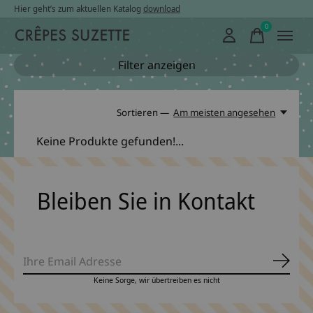
Hier geht’s zum aktuellen Katalog
download
0
items
Filter anzeigen
Sortieren —
Am meisten angesehen
Keine Produkte gefunden!...
Bleiben Sie in Kontakt
Abonn
Keine Sorge, wir übertreiben es nicht