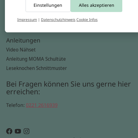
Einstellungen
Alles akzeptieren
Widerrufsbelehrung
Datenschutzerklärung
Impressum
|
Datenschutzhinweis
Cookie Infos
Cookie Infos
Anleitungen
Video Nähset
Anleitung MOMA Schultüte
Leseknochen Schnittmuster
Bei Fragen können Sie uns gerne hier
erreichen:
Telefon:
0221 2616939