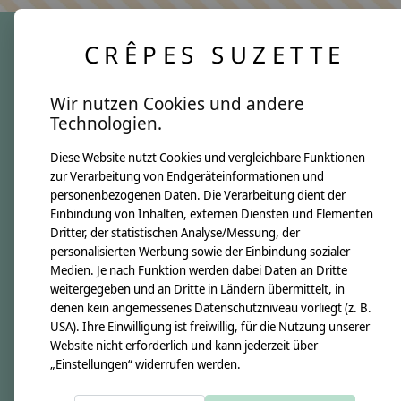
CRÊPES SUZETTE
crêpes suzette
Wir nutzen Cookies und andere
Über uns
Technologien.
Unsere Creppies
Diese Website nutzt Cookies und vergleichbare Funktionen
Nähkästchen
zur Verarbeitung von Endgeräteinformationen und
Unsere Stoffe
personenbezogenen Daten. Die Verarbeitung dient der
Impressum
Einbindung von Inhalten, externen Diensten und Elementen
Dritter, der statistischen Analyse/Messung, der
personalisierten Werbung sowie der Einbindung sozialer
Informationen
Medien. Je nach Funktion werden dabei Daten an Dritte
FAQ
weitergegeben und an Dritte in Ländern übermittelt, in
denen kein angemessenes Datenschutzniveau vorliegt (z. B.
Kontakt
USA). Ihre Einwilligung ist freiwillig, für die Nutzung unserer
Versandkosten & Rücksendungen
Website nicht erforderlich und kann jederzeit über
„Einstellungen“ widerrufen werden.
Zahlungsarten
AGB