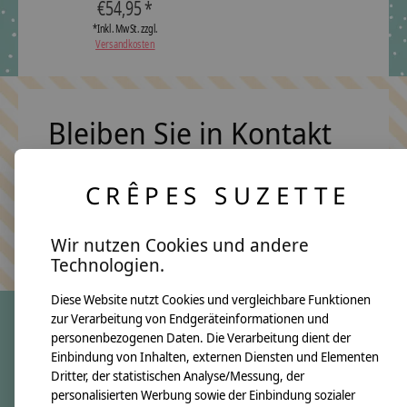
€54,95 *
*Inkl. MwSt. zzgl.
Versandkosten
Bleiben Sie in Kontakt
CRÊPES SUZETTE
Abonn
Keine Sorge, wir übertreiben es nicht
Wir nutzen Cookies und andere
Technologien.
Diese Website nutzt Cookies und vergleichbare Funktionen
zur Verarbeitung von Endgeräteinformationen und
personenbezogenen Daten. Die Verarbeitung dient der
crêpes suzette
Einbindung von Inhalten, externen Diensten und Elementen
Dritter, der statistischen Analyse/Messung, der
Über uns
personalisierten Werbung sowie der Einbindung sozialer