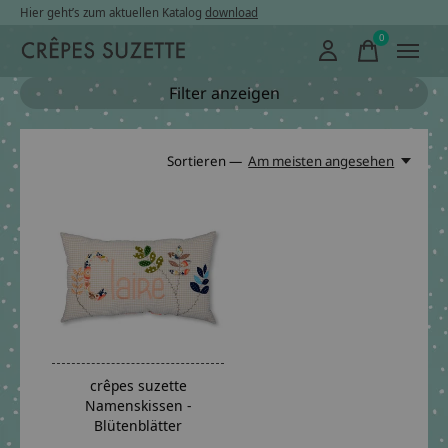
Hier geht’s zum aktuellen Katalog
download
0
items
Filter anzeigen
Sortieren —
Am meisten angesehen
crêpes suzette
Namenskissen -
Blütenblätter