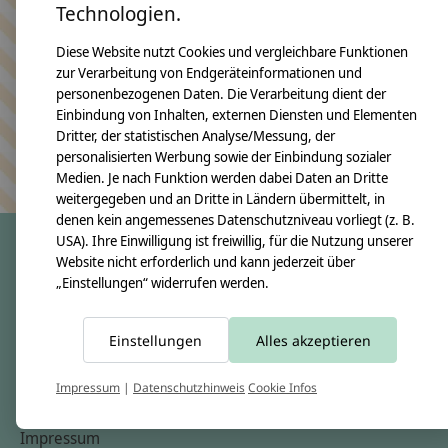
Technologien.
Bleiben Sie in Kontakt
Diese Website nutzt Cookies und vergleichbare Funktionen
zur Verarbeitung von Endgeräteinformationen und
personenbezogenen Daten. Die Verarbeitung dient der
Einbindung von Inhalten, externen Diensten und Elementen
Abonn
Dritter, der statistischen Analyse/Messung, der
Keine Sorge, wir übertreiben es nicht
personalisierten Werbung sowie der Einbindung sozialer
Medien. Je nach Funktion werden dabei Daten an Dritte
weitergegeben und an Dritte in Ländern übermittelt, in
denen kein angemessenes Datenschutzniveau vorliegt (z. B.
USA). Ihre Einwilligung ist freiwillig, für die Nutzung unserer
Website nicht erforderlich und kann jederzeit über
„Einstellungen“ widerrufen werden.
crêpes suzette
Über uns
Einstellungen
Alles akzeptieren
Unsere Creppies
Nähkästchen
Impressum
|
Datenschutzhinweis
Cookie Infos
Unsere Stoffe
Impressum