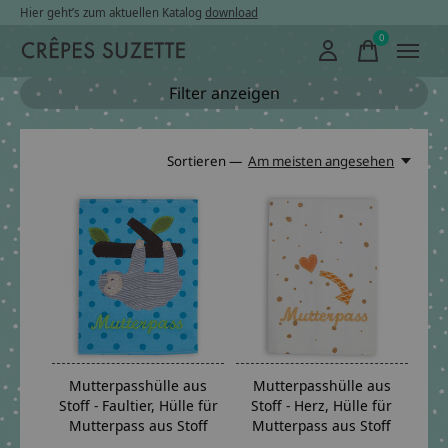
Hier geht’s zum aktuellen Katalog
download
0
items
Filter anzeigen
Sortieren —
Am meisten angesehen
Mutterpasshülle aus
Mutterpasshülle aus
Stoff - Faultier, Hülle für
Stoff - Herz, Hülle für
Mutterpass aus Stoff
Mutterpass aus Stoff