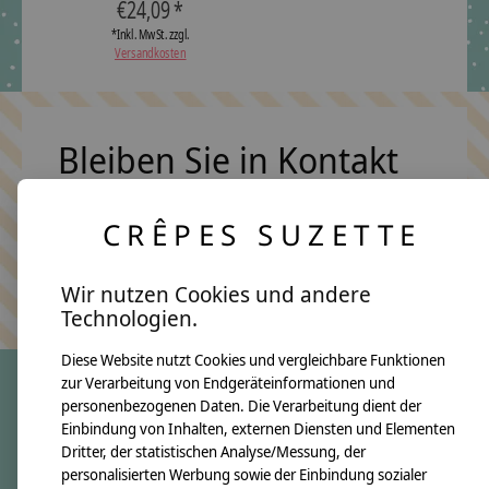
€24,09 *
*Inkl. MwSt. zzgl.
Versandkosten
Bleiben Sie in Kontakt
CRÊPES SUZETTE
Abonn
Keine Sorge, wir übertreiben es nicht
Wir nutzen Cookies und andere
Technologien.
Diese Website nutzt Cookies und vergleichbare Funktionen
zur Verarbeitung von Endgeräteinformationen und
personenbezogenen Daten. Die Verarbeitung dient der
crêpes suzette
Einbindung von Inhalten, externen Diensten und Elementen
Dritter, der statistischen Analyse/Messung, der
Über uns
personalisierten Werbung sowie der Einbindung sozialer