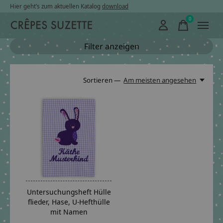
Hier geht’s zum aktuellen Katalog
download
0
items
Filter anzeigen
Sortieren —
Am meisten angesehen
Untersuchungsheft Hülle
flieder, Hase, U-Hefthülle
mit Namen