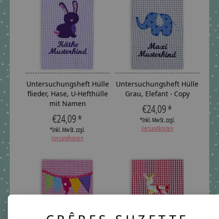
Untersuchungsheft Hülle
Untersuchungsheft Hülle
flieder, Hase, U-Hefthülle
Grau, Elefant - Copy
mit Namen
€24,09 *
€24,09 *
*Inkl. MwSt. zzgl.
Versandkosten
*Inkl. MwSt. zzgl.
Versandkosten