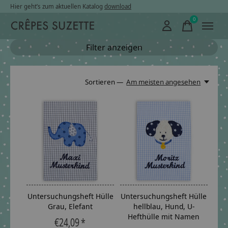
Hier geht’s zum aktuellen Katalog
download
0
items
Filter anzeigen
Sortieren —
Am meisten angesehen
Untersuchungsheft Hülle
Untersuchungsheft Hülle
Grau, Elefant
hellblau, Hund, U-
Hefthülle mit Namen
€24,09 *