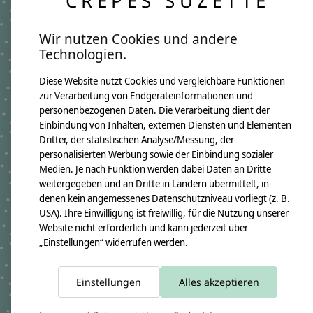
CRÊPES SUZETTE
Wir nutzen Cookies und andere
Untersuchungsheft Hülle
crêpes suzette
Technologien.
aus Stoff, Wimpelkette
Untersuchungsheft Hülle
rot, Reh
€24,09 *
Diese Website nutzt Cookies und vergleichbare Funktionen
€24,09 *
zur Verarbeitung von Endgeräteinformationen und
*Inkl. MwSt. zzgl.
Versandkosten
personenbezogenen Daten. Die Verarbeitung dient der
*Inkl. MwSt. zzgl.
Versandkosten
Einbindung von Inhalten, externen Diensten und Elementen
Dritter, der statistischen Analyse/Messung, der
personalisierten Werbung sowie der Einbindung sozialer
Medien. Je nach Funktion werden dabei Daten an Dritte
weitergegeben und an Dritte in Ländern übermittelt, in
denen kein angemessenes Datenschutzniveau vorliegt (z. B.
USA). Ihre Einwilligung ist freiwillig, für die Nutzung unserer
Website nicht erforderlich und kann jederzeit über
„Einstellungen“ widerrufen werden.
Einstellungen
Alles akzeptieren
crêpes suzette
Untersuchungsheft Hülle
Untersuchungsheft Hülle
rosa, Bär , U-Hefthülle
rosa, Bärchen mit Kleid
mit Namen