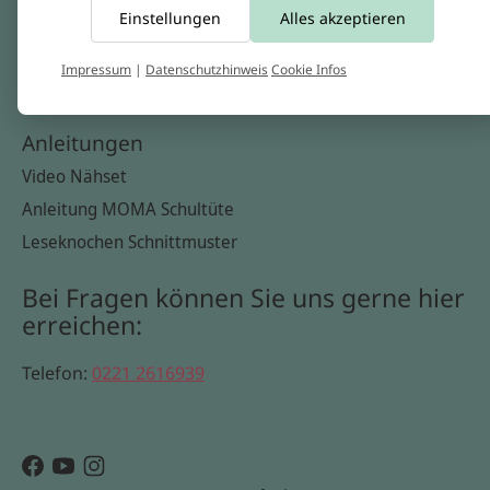
Einstellungen
Alles akzeptieren
Widerrufsbelehrung
Datenschutzerklärung
Impressum
|
Datenschutzhinweis
Cookie Infos
Cookie Infos
Anleitungen
Video Nähset
Anleitung MOMA Schultüte
Leseknochen Schnittmuster
Bei Fragen können Sie uns gerne hier
erreichen:
Telefon:
0221 2616939