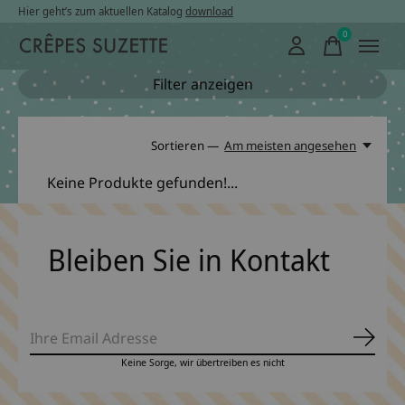
Hier geht’s zum aktuellen Katalog
download
0
items
Filter anzeigen
Sortieren —
Am meisten angesehen
Keine Produkte gefunden!...
Bleiben Sie in Kontakt
Abonn
Keine Sorge, wir übertreiben es nicht