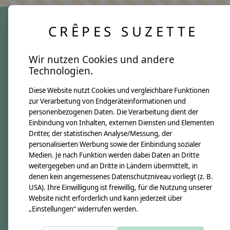
CRÊPES SUZETTE
crêpes suzette
Wir nutzen Cookies und andere
Über uns
Technologien.
Unsere Creppies
Diese Website nutzt Cookies und vergleichbare Funktionen
Nähkästchen
zur Verarbeitung von Endgeräteinformationen und
Unsere Stoffe
personenbezogenen Daten. Die Verarbeitung dient der
Impressum
Einbindung von Inhalten, externen Diensten und Elementen
Dritter, der statistischen Analyse/Messung, der
personalisierten Werbung sowie der Einbindung sozialer
Informationen
Medien. Je nach Funktion werden dabei Daten an Dritte
FAQ
weitergegeben und an Dritte in Ländern übermittelt, in
denen kein angemessenes Datenschutzniveau vorliegt (z. B.
Kontakt
USA). Ihre Einwilligung ist freiwillig, für die Nutzung unserer
Versandkosten & Rücksendungen
Website nicht erforderlich und kann jederzeit über
„Einstellungen“ widerrufen werden.
Zahlungsarten
AGB