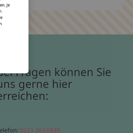
en. Je
n
re
nn
Bei Fragen können Sie
uns gerne hier
erreichen:
elefon:
0221 2616939