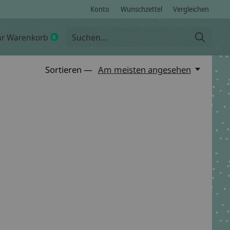
Konto
Wunschzettel
Vergleichen
hr Warenkorb
0
items
Sortieren —
Am meisten angesehen