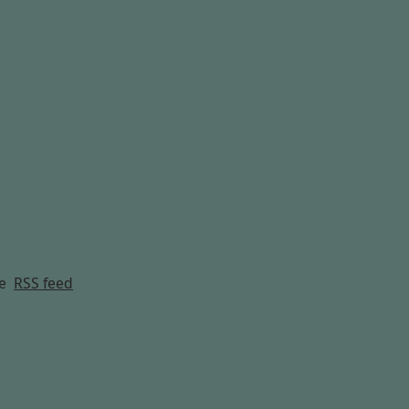
g
e
RSS feed