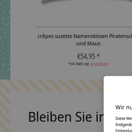
crêpes suzette Namenskissen Piratensch
und Maus
€54,95 *
*Inkl. MwSt. zzgl.
Versandkosten
Wir n
Bleiben Sie in Ko
Diese We
Endgerät
Einbindun