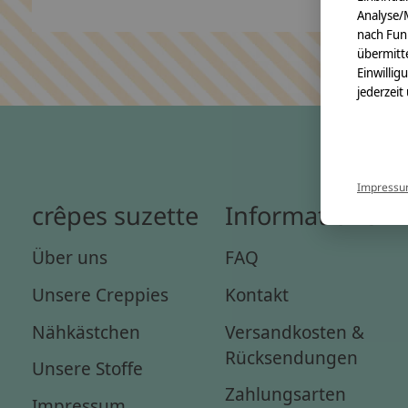
Analyse/
nach Fun
übermitte
Einwillig
jederzeit
Impress
crêpes suzette
Informationen
Über uns
FAQ
Unsere Creppies
Kontakt
Nähkästchen
Versandkosten &
Rücksendungen
Unsere Stoffe
Zahlungsarten
Impressum