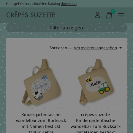
Hier geht’s zum aktuellen Katalog
download
0
items
Filter anzeigen
Sortieren —
Am meisten angesehen
Kindergartentasche
crêpes suzette
wandelbar zum Rucksack
Kindergartentasche
mit Namen bestickt
wandelbar zum Rucksack
Motiv: Zebra
mit Namen bestickt