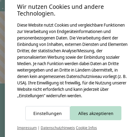
Versandkosten
Wir nutzen Cookies und andere
Technologien.
Diese Website nutzt Cookies und vergleichbare Funktionen
Bleiben Sie in Kontakt
zur Verarbeitung von Endgeräteinformationen und
personenbezogenen Daten. Die Verarbeitung dient der
Einbindung von Inhalten, externen Diensten und Elementen
Dritter, der statistischen Analyse/Messung, der
personalisierten Werbung sowie der Einbindung sozialer
Abonn
Medien. Je nach Funktion werden dabei Daten an Dritte
Keine Sorge, wir übertreiben es nicht
weitergegeben und an Dritte in Ländern übermittelt, in
denen kein angemessenes Datenschutzniveau vorliegt (z. B.
USA). Ihre Einwilligung ist freiwillig, für die Nutzung unserer
Website nicht erforderlich und kann jederzeit über
„Einstellungen“ widerrufen werden.
crêpes suzette
Einstellungen
Alles akzeptieren
Über uns
Unsere Creppies
Impressum
|
Datenschutzhinweis
Cookie Infos
Nähkästchen