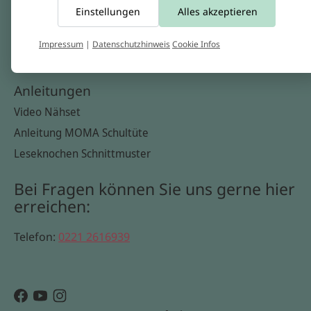
Einstellungen
Alles akzeptieren
Widerrufsbelehrung
Datenschutzerklärung
Impressum
|
Datenschutzhinweis
Cookie Infos
Cookie Infos
Anleitungen
Video Nähset
Anleitung MOMA Schultüte
Leseknochen Schnittmuster
Bei Fragen können Sie uns gerne hier
erreichen:
Telefon:
0221 2616939