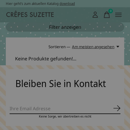
Hier geht’s zum aktuellen Katalog
download
0
items
Filter anzeigen
Sortieren —
Am meisten angesehen
Keine Produkte gefunden!...
Bleiben Sie in Kontakt
Abonn
Keine Sorge, wir übertreiben es nicht