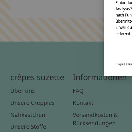
Einbindun
Analyse/
nach Fun
übermitte
Einwillig
jederzeit
Impress
crêpes suzette
Informationen
Über uns
FAQ
Unsere Creppies
Kontakt
Nähkästchen
Versandkosten &
Rücksendungen
Unsere Stoffe