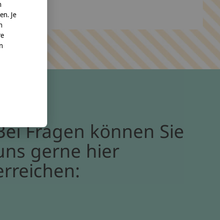
n
en. Je
n
re
nn
Bei Fragen können Sie
uns gerne hier
erreichen: