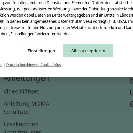
g von Inhalten, externen Diensten und Elementen Dritter, der statistische
Messung, der personalisierten Werbung sowie der Einbindung sozialer Medi
ktion werden dabei Daten an Dritte weitergegeben und an Dritte in Länder
lt, in denen kein angemessenes Datenschutzniveau vorliegt (z. B. USA). Ih
ung ist freiwillig, für die Nutzung unserer Website nicht erforderlich und ka
 über „Einstellungen“ widerrufen werden.
Einstellungen
Alles akzeptieren
um
|
Datenschutzhinweis
Cookie Infos
Anleitungen
Video Nähset
Anleitung MOMA
Schultüte
Leseknochen
Schnittmuster