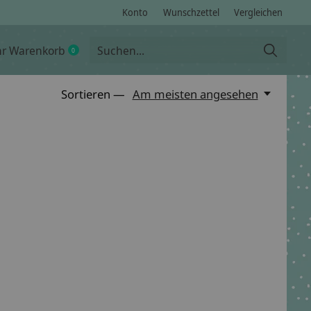
Konto
Wunschzettel
Vergleichen
hr Warenkorb
0
items
Sortieren —
Am meisten angesehen