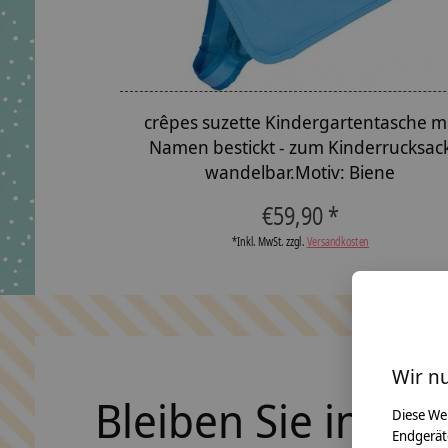
crêpes suzette Kindergartentasche m
Namen bestickt - zum Kinderrucksac
wandelbar.Motiv: Biene
€59,90 *
*Inkl. MwSt. zzgl.
Versandkosten
Wir n
Bleiben Sie in Ko
Diese We
Endgerät