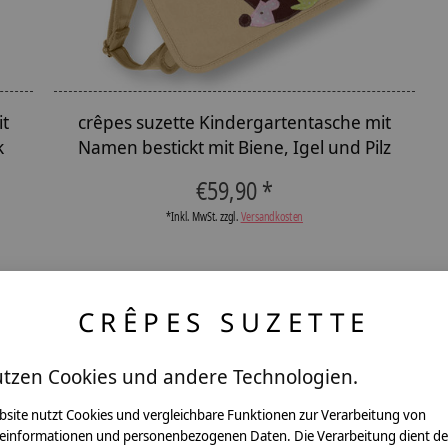
it
crêpes suzette Kindergartentasche mit
k
Namen bestickt mit Biene, Igel und Pilz
€59,90 *
*Inkl. MwSt. zzgl.
Versandkosten
CRÊPES SUZETTE
utzen Cookies und andere Technologien.
ntakt
bsite nutzt Cookies und vergleichbare Funktionen zur Verarbeitung von
einformationen und personenbezogenen Daten. Die Verarbeitung dient de