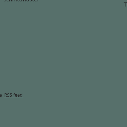
T
g
e
RSS feed