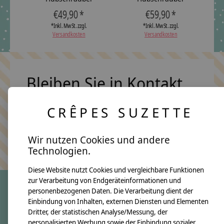
€49,90 *
€59,90 *
*Inkl. MwSt. zzgl.
*Inkl. MwSt. zzgl.
Versandkosten
Versandkosten
Bleiben Sie in Kontakt
CRÊPES SUZETTE
Abonn
Wir nutzen Cookies und andere
Keine Sorge, wir übertreiben es nicht
Technologien.
Diese Website nutzt Cookies und vergleichbare Funktionen
zur Verarbeitung von Endgeräteinformationen und
personenbezogenen Daten. Die Verarbeitung dient der
Einbindung von Inhalten, externen Diensten und Elementen
crêpes suzette
Dritter, der statistischen Analyse/Messung, der
Über uns
personalisierten Werbung sowie der Einbindung sozialer