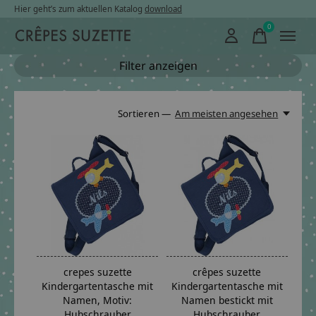
Hier geht’s zum aktuellen Katalog
download
0
items
Filter anzeigen
Sortieren —
Am meisten angesehen
crepes suzette
crêpes suzette
Kindergartentasche mit
Kindergartentasche mit
Namen, Motiv:
Namen bestickt mit
Hubschrauber
Hubschrauber