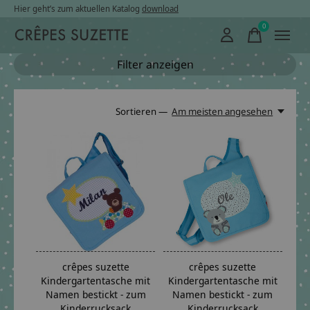
Hier geht’s zum aktuellen Katalog
download
0
items
Filter anzeigen
Sortieren —
Am meisten angesehen
crêpes suzette
crêpes suzette
Kindergartentasche mit
Kindergartentasche mit
Namen bestickt - zum
Namen bestickt - zum
Kinderrucksack
Kinderrucksack