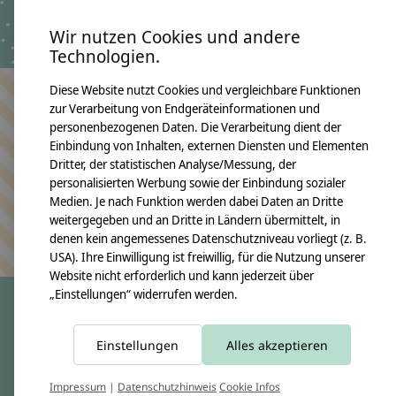
€59,90 *
*Inkl. MwSt. zzgl.
Versandkosten
*Inkl. MwSt. zzgl.
Wir nutzen Cookies und andere
Versandkosten
Technologien.
Diese Website nutzt Cookies und vergleichbare Funktionen
zur Verarbeitung von Endgeräteinformationen und
Bleiben Sie in Kontakt
personenbezogenen Daten. Die Verarbeitung dient der
Einbindung von Inhalten, externen Diensten und Elementen
Dritter, der statistischen Analyse/Messung, der
personalisierten Werbung sowie der Einbindung sozialer
Medien. Je nach Funktion werden dabei Daten an Dritte
Abonn
weitergegeben und an Dritte in Ländern übermittelt, in
Keine Sorge, wir übertreiben es nicht
denen kein angemessenes Datenschutzniveau vorliegt (z. B.
USA). Ihre Einwilligung ist freiwillig, für die Nutzung unserer
Website nicht erforderlich und kann jederzeit über
„Einstellungen“ widerrufen werden.
crêpes suzette
Einstellungen
Alles akzeptieren
Über uns
Impressum
|
Datenschutzhinweis
Cookie Infos