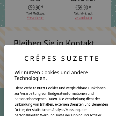
€59,90 *
€59,90 *
*Inkl. MwSt. zzgl.
*Inkl. MwSt. zzgl.
Versandkosten
Versandkosten
Bleiben Sie in Kontakt
CRÊPES SUZETTE
Abonn
Wir nutzen Cookies und andere
Keine Sorge, wir übertreiben es nicht
Technologien.
Diese Website nutzt Cookies und vergleichbare Funktionen
zur Verarbeitung von Endgeräteinformationen und
personenbezogenen Daten. Die Verarbeitung dient der
Einbindung von Inhalten, externen Diensten und Elementen
crêpes suzette
Dritter, der statistischen Analyse/Messung, der
Über uns
personalisierten Werbung sowie der Einbindung sozialer