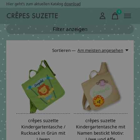
Hier geht’s zum aktuellen Katalog
download
0
items
Filter anzeigen
Sortieren —
Am meisten angesehen
crêpes suzette
crêpes suzette
Kindergartentasche /
Kindergartentasche mit
Rucksack in Grün mit
Namen bestickt Motiv:
Löwen
Löwe und Affe