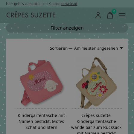
Hier geht’s zum aktuellen Katalog
download
0
items
Filter anzeigen
Sortieren —
Am meisten angesehen
Kindergartentasche mit
crêpes suzette
Namen bestickt, Motiv:
Kindergartentasche
Schaf und Stern
wandelbar zum Rucksack
mit Namen bestickt