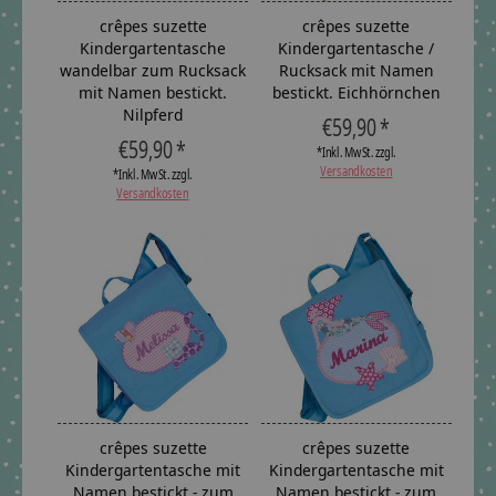
crêpes suzette
crêpes suzette
Kindergartentasche
Kindergartentasche /
wandelbar zum Rucksack
Rucksack mit Namen
mit Namen bestickt.
bestickt. Eichhörnchen
Nilpferd
€59,90 *
€59,90 *
*Inkl. MwSt. zzgl.
Versandkosten
*Inkl. MwSt. zzgl.
Versandkosten
crêpes suzette
crêpes suzette
Kindergartentasche mit
Kindergartentasche mit
Namen bestickt - zum
Namen bestickt - zum