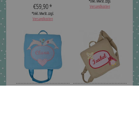
*Inkl. MwSt. zzgl.
€59,90 *
Versandkosten
*Inkl. MwSt. zzgl.
Versandkosten
crêpes suzette
crêpes suzette
Kindergartentasche mit
Kindergartentasche mit
Namen bestickt mit
Namen bestickt und Eule
Delfin
€59,90 *
€59,90 *
*Inkl. MwSt. zzgl.
Versandkosten
*Inkl. MwSt. zzgl.
Versandkosten