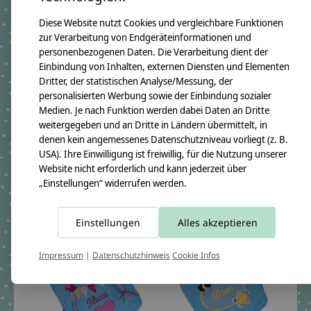
Diese Website nutzt Cookies und vergleichbare Funktionen
zur Verarbeitung von Endgeräteinformationen und
personenbezogenen Daten. Die Verarbeitung dient der
Einbindung von Inhalten, externen Diensten und Elementen
Dritter, der statistischen Analyse/Messung, der
crêpes suzette
crêpes suzette
personalisierten Werbung sowie der Einbindung sozialer
Kindergartentasche /
Kindergartentasche /
Medien. Je nach Funktion werden dabei Daten an Dritte
Rucksack mit Namen
Rucksack mit Namen
weitergegeben und an Dritte in Ländern übermittelt, in
bestickt. Frosch und
bestickt. Glückspilz,
denen kein angemessenes Datenschutzniveau vorliegt (z. B.
Schnecke
Fliegenpilz, Pilz
USA). Ihre Einwilligung ist freiwillig, für die Nutzung unserer
Website nicht erforderlich und kann jederzeit über
€59,90 *
€59,90 *
„Einstellungen“ widerrufen werden.
*Inkl. MwSt. zzgl.
*Inkl. MwSt. zzgl.
Versandkosten
Versandkosten
Einstellungen
Alles akzeptieren
Impressum
|
Datenschutzhinweis
Cookie Infos