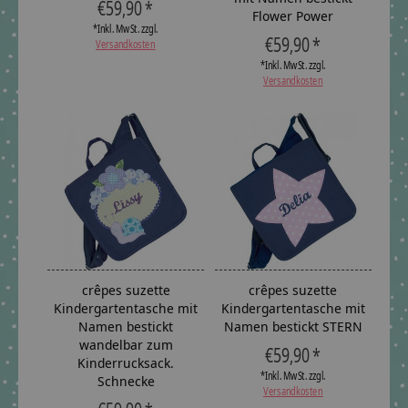
€59,90 *
Flower Power
*Inkl. MwSt. zzgl.
€59,90 *
Versandkosten
*Inkl. MwSt. zzgl.
Versandkosten
crêpes suzette
crêpes suzette
Kindergartentasche mit
Kindergartentasche mit
Namen bestickt
Namen bestickt STERN
wandelbar zum
€59,90 *
Kinderrucksack.
*Inkl. MwSt. zzgl.
Schnecke
Versandkosten