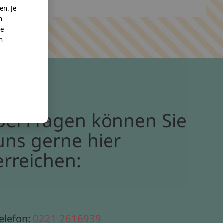
en. Je
n
re
nn
Bei Fragen können Sie
uns gerne hier
erreichen:
elefon:
0221 2616939