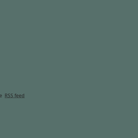
g
e
RSS feed