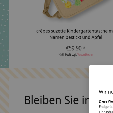
crêpes suzette Kindergartentasche m
Namen bestickt und Apfel
€59,90 *
*Inkl. MwSt. zzgl.
Versandkosten
Wir n
Bleiben Sie in Ko
Diese We
Endgerät
Einbindun