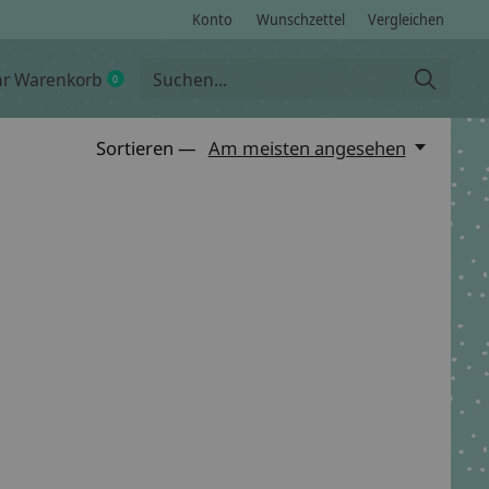
Konto
Wunschzettel
Vergleichen
hr Warenkorb
0
items
Sortieren —
Am meisten angesehen