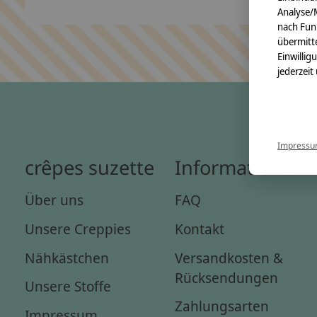
Analyse/
nach Fun
übermitte
Einwillig
jederzeit
Impress
crêpes suzette
Informationen
Über uns
FAQ
Unsere Creppies
Kontakt
Nähkästchen
Versandkosten &
Rücksendungen
Unsere Stoffe
Zahlungsarten
Impressum