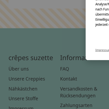
Analyse/
nach Fun
übermitte
Einwillig
jederzeit
Impress
crêpes suzette
Informationen
Über uns
FAQ
Unsere Creppies
Kontakt
Nähkästchen
Versandkosten &
Rücksendungen
Unsere Stoffe
Zahlungsarten
Impressum