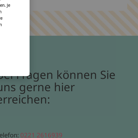
en. Je
n
re
nn
Bei Fragen können Sie
uns gerne hier
erreichen:
elefon:
0221 2616939