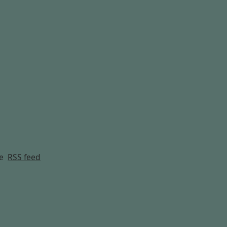
g
e
RSS feed