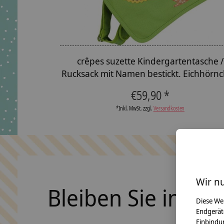
crêpes suzette Kindergartentasche /
Rucksack mit Namen bestickt. Eichhörn
€59,90 *
*Inkl. MwSt. zzgl.
Versandkosten
Wir n
Bleiben Sie in Ko
Diese We
Endgerät
Einbindun