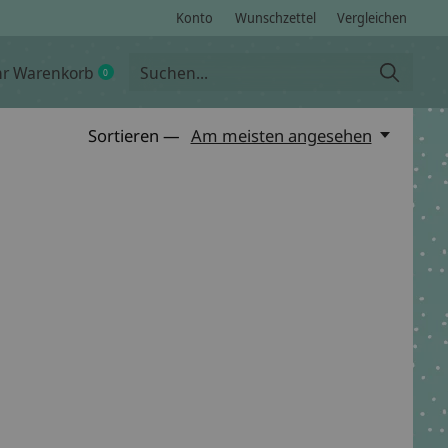
Konto
Wunschzettel
Vergleichen
hr Warenkorb
0
items
Sortieren —
Am meisten angesehen